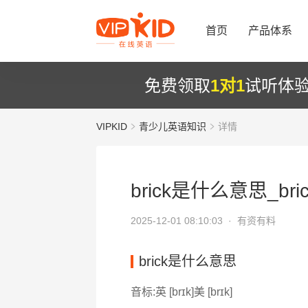
首页
产品体系
免费领取
1对1
试听体
VIPKID
青少儿英语知识
详情
brick是什么意思_bri
2025-12-01 08:10:03 ·
有资有料
brick是什么意思
音标:英 [brɪk]美 [brɪk]