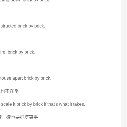
structed brick by brick.
re, brick by brick.
 house apart brick by brick.
我也不在乎
scale it brick by brick if that's what it takes.
砖一砖也要把塔夷平