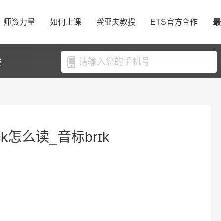
师资力量
如何上课
龚亚夫教授
ETS官方合作
最
验
ck怎么读_音标brɪk