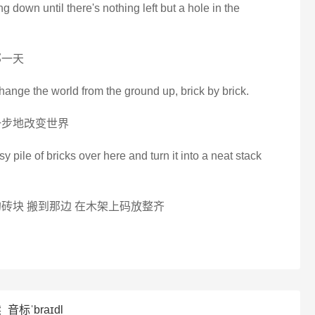
ing down until there's nothing left but a hole in the
那一天
hange the world from the ground up, brick by brick.
一步地改变世界
sy pile of bricks over here and turn it into a neat stack
砖块 搬到那边 在木架上码放整齐
_音标ˈbraɪdl