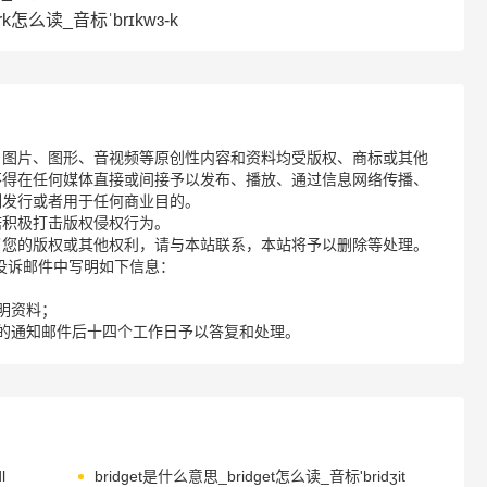
rk怎么读_音标ˈbrɪkwɜ-k
、图片、图形、音视频等原创性内容和资料均受版权、商标或其他
不得在任何媒体直接或间接予以发布、播放、通过信息网络传播、
制发行或者用于任何商业目的。
诺积极打击版权侵权行为。
了您的版权或其他权利，请与本站联系，本站将予以删除等处理。
请您在投诉邮件中写明如下信息：
明资料；
的通知邮件后十四个工作日予以答复和处理。
l
bridget是什么意思_bridget怎么读_音标'bridʒit