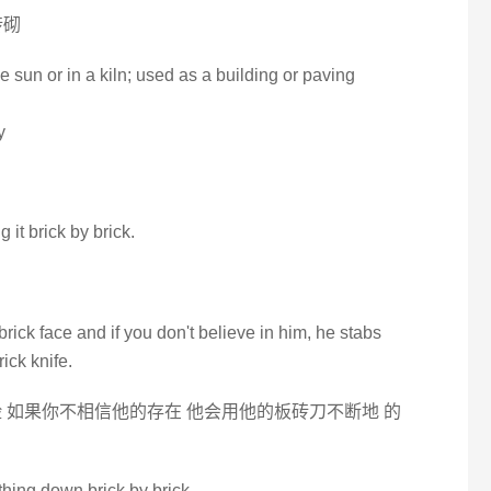
砖砌
e sun or in a kiln; used as a building or paving
y
 it brick by brick.
rick face and if you don't believe in him, he stabs
ick knife.
 如果你不相信他的存在 他会用他的板砖刀不断地 的
 thing down brick by brick.