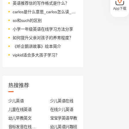
英语推荐信的写作格式是什么？
App下载
carlos是什么意思_carlos怎么读_音标ˈkɑ-lɒs
so和such的区别
小学一年级英语在线学习方法分享
如何提升父亲对孩子的养育程度？
《听企鹅讲故事》绘本简介
vipkid适合多大孩子学习？
热搜推荐
少儿英语
少儿英语在线
儿童在线英语
在线少儿英语
幼儿早教英文
宝宝学英语早教
音标发音在线试听
幼儿英语兴趣班