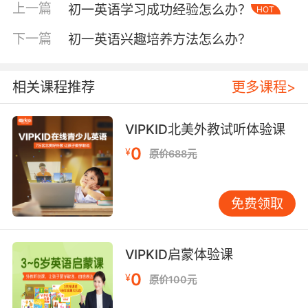
上一篇
初一英语学习成功经验怎么办？
HOT
普遍存在的开口焦虑症需要系统性破解。VIPKID
的AI口语评测系统显示，坚持每日15分钟情景对
下一篇
初一英语兴趣培养方法怎么办？
话练习的学生，Fluency评分半年内提升2.3个等
级。建议采用三步进阶法：首先通过《走遍美
国》经典对话模仿语音语调，接着参与线上角色
相关课程推荐
更多课程>
扮演游戏（如模拟联合国会议辩论），最后进入
真实场景实践。特别注意连读弱读训练，如want
VIPKID北美外教试听体验课
to的发音融合技巧。剑桥大学应用语言学系实验
0
¥
原价688元
证明，在浸入式环境中学习的学生，口语流利度
提升速度是传统教学的2.7倍。家长可借助智能音
箱设置英语晨间新闻，营造家庭语言环境。 四、
免费领取
思维建构：语法逻辑与文化感知 语法学习不应停
留在机械记忆层面。VIPKID研发的语法思维导图
工具，将时态体系转化为树状图，配合《哈利波
VIPKID启蒙体验课
特》原著中的魔法事件进行时态标注。例如用现
0
¥
原价100元
在完成时分析哈利额头疤痕的形成过程，用过去
将来时预测桃金娘的幽灵出现。同步引入跨文化