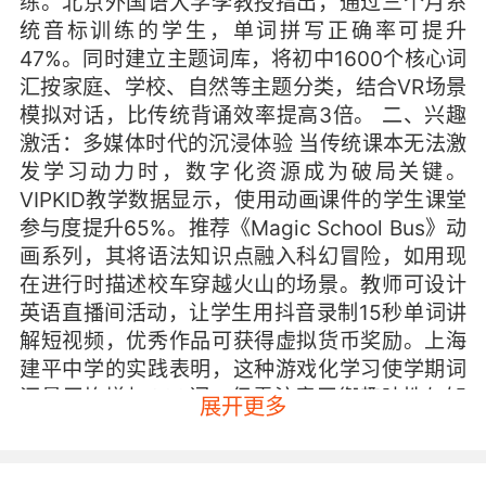
练。北京外国语大学李教授指出，通过三个月系
统音标训练的学生，单词拼写正确率可提升
47%。同时建立主题词库，将初中1600个核心词
汇按家庭、学校、自然等主题分类，结合VR场景
模拟对话，比传统背诵效率提高3倍。 二、兴趣
激活：多媒体时代的沉浸体验 当传统课本无法激
发学习动力时，数字化资源成为破局关键。
VIPKID教学数据显示，使用动画课件的学生课堂
参与度提升65%。推荐《Magic School Bus》动
画系列，其将语法知识点融入科幻冒险，如用现
在进行时描述校车穿越火山的场景。教师可设计
英语直播间活动，让学生用抖音录制15秒单词讲
解短视频，优秀作品可获得虚拟货币奖励。上海
建平中学的实践表明，这种游戏化学习使学期词
汇量平均增加800词。但需注意平衡趣味性与知
展开更多
识性，正如哈佛大学教育研究院强调，有效的兴
趣引导应包含30%娱乐元素+70%认知挑战。
三、口语突破：从哑巴英语到自信表达 中国学生