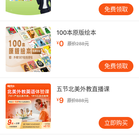
对比，如对比中西方节日习俗中的文化密码，在
免费领取
学习Thanksgiving时探讨清教徒移民史。牛津大
学语言教育中心的跟踪研究显示，接受文化浸润
式教学的学生，阅读理解正确率比单纯语法训练
100本原版绘本
组高31%。建议建立错题博物馆，将典型错误制
0
¥
原价288元
作成3D模型，如用乐高积木演示形容词性物主代
词的归属关系。 五、习惯养成：科学规划与自我
监控 高效的学习节奏需要精细化管理。VIPKID学
免费领取
习顾问团队推荐艾宾浩斯改良计划表，将复习周
期调整为1天-3天-7天-15天，配合电子打卡系统
形成正反馈。北京四中实验班数据显示，采用番
五节北美外教直播课
茄工作法+康奈尔笔记组合的学生，单元测试成绩
9
¥
原价888元
波动幅度降低42%。建议建立学习能量监测仪，
用颜色标注每日学习状态：绿色代表高效时段
（早读/晚辅），黄色为常规时段（课堂），红色
立即购买
为疲劳时段（课后）。特别要注意错题管理，将
错误分为粗心类知识盲区类审题偏差类，分别用