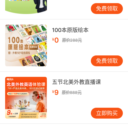
免费领取
装饰工艺
建议采用双层覆膜技术，防水防折的同
时保留可书写面层。VIPKID学员实践数据显示，
参与卡片装饰的学生记忆留存率比纯文字卡片高
100本原版绘本
出22%，可鼓励用贴纸标注词性、用荧光笔划出
重音节。纽约美术教师协会建议，每套卡片设置
0
¥
原价288元
3-5张“奖励卡”，完成阶段学习后可兑换虚拟勋
章，增强成就感。
免费领取
互动玩法：多维激活深度记忆
听音速查游戏
可借助VIPKID课件音频资源，家长
随机播放单词发音，学生需在5秒内找出对应卡
五节北美外教直播课
片。这种“听觉-视觉”联动训练能强化条件反射，
9
¥
原价888元
斯坦福大学神经科学实验室数据显示，该模式可
使反应速度提升3倍。进阶版可开展“卡片接力
赛”，小组间用英语描述特征传递卡片，融合语言
立即购买
输出与肢体协作。