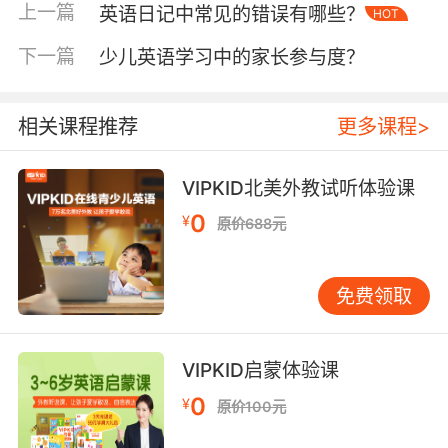
上一篇
英语日记中常见的错误有哪些？
HOT
制作步骤：分层拆解更高效
选词阶段
需紧扣新课标要求，参考VIPKID L6级别
下一篇
少儿英语学习中的家长参与度？
词库，优先筛选高频动词（run/jump）、形容词
（happy/angry）及生活场景词
相关课程推荐
更多课程>
（classroom/playground）。建议建立三级难度
标签：绿色（已掌握）、黄色（模糊词）、红色
（陌生词），针对性强化红色词汇。北京师范大
VIPKID北美外教试听体验课
学实验证明，错题本式分类训练可使薄弱词汇掌
0
¥
原价688元
握度提升55%。
排版设计
要注重空间美学，核心词汇占卡片上1/3
免费领取
区域，采用36号加粗字体；释义区控制在50字以
内，辅以典型例句。哈佛教育学院推荐“单词-音
标-例句-插图”四维布局，例如“restaurant [?
VIPKID启蒙体验课
restr?nt] Where can we eat noodles?"。版面
0
¥
原价100元
预留1/5区域供学生记录拓展笔记，培养自主学习
能力。