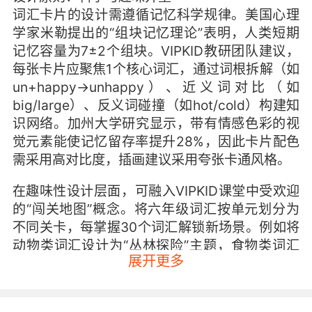
词汇卡片的设计需遵循记忆科学规律。美国心理
学家米勒提出的“组块记忆理论”表明，人类短期
记忆容量为7±2个组块。VIPKID教研团队建议，
每张卡片应聚焦1个核心词汇，通过词根拆解（如
un+happy→unhappy）、近义词对比（如
big/large）、反义词碰撞（如hot/cold）构建知
识网络。加州大学研究显示，带有情感色彩的视
觉元素能使记忆留存率提升28%，因此卡片配色
需采用高对比度，插画建议采用夸张卡通风格。
在趣味性设计层面，可融入VIPKID课堂中受欢迎
的“闯关地图”概念。将六年级词汇按单元划分为
不同关卡，每掌握30个词汇解锁新场景。例如将
动物类词汇设计为“丛林探险”主题，食物类词汇
展开更多
设置为“美食市集”，通过场景化学习激发持续兴
趣。英国教育学者Lewis的实证研究表明，主题
式学习能使词汇长期记忆率提高37%。