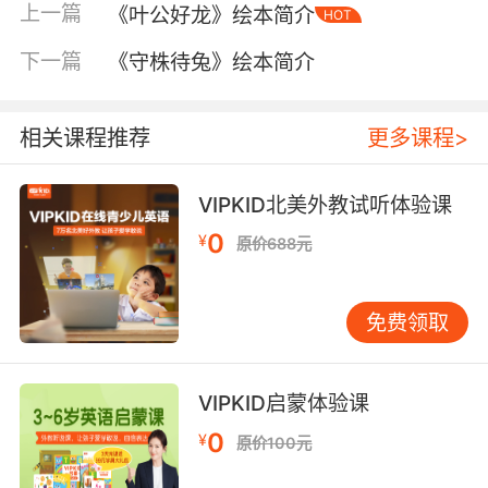
上一篇
《叶公好龙》绘本简介
HOT
内容简介
下一篇
《守株待兔》绘本简介
1 寓意：
相关课程推荐
更多课程>
比喻以主观感觉来衡量人，以主观意识来决定对
VIPKID北美外教试听体验课
事物的看法。
0
¥
原价688元
2 出处：
出自《列子》——《列子》又名《冲虚经》，是
免费领取
道家重要典籍。全书共载民间故事寓言、神话传
说，如“愚公移山”、“夸父追日”、“杞人忧天”等
134则，是东晋人张湛所辑录增补的，题材广
VIPKID启蒙体验课
泛，趣味性强，发人深思。
0
¥
原价100元
3 家长说给孩子听的话：