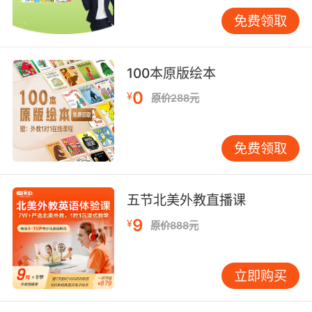
有时候，我们会被自己的感觉欺骗，就像故事里
免费领取
贝拉的爸爸，他以为小彼得偷了他的斧子，就处
处觉得小彼得是小偷。实际上，小彼得冤枉得
100本原版绘本
很，斧子老老实实地待在贝拉家的木头堆里呢。
所以，在判断一件事情或者评价一个人之前，最
0
¥
原价288元
好还是有一些客观的事实作为依据，否则很有可
能做出错误的判断。
免费领取
五节北美外教直播课
9
¥
原价888元
立即购买