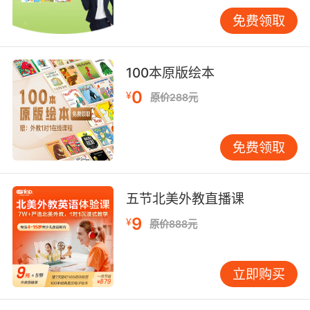
和自信心。 四、阅读拓展：广泛阅读，开阔视野
免费领取
阅读是英语学习中不可或缺的一部分，也是提升
英语综合能力的重要途径。VIPKID建议初一学生
广泛阅读英文材料，包括课本、课外读物、英文
100本原版绘本
报纸等。通过阅读，学生可以扩大词汇量、了解
0
¥
原价288元
西方文化、提高阅读理解能力。 在阅读过程中，
VIPKID注重培养学生的阅读习惯和技巧。比如，
教会学生如何快速浏览文章、抓住中心思想、理
免费领取
解细节信息等。同时，鼓励学生做好阅读笔记，
记录好词好句和阅读感悟，以便日后复习和分
享。 五、写作训练：勤写多练，注重修改 写作是
五节北美外教直播课
英语学习中检验学生综合能力的重要环节。初一
9
¥
原价888元
阶段，学生应开始注重写作训练，从简单的句子
翻译到短文写作逐步过渡。 VIPKID在写作教学
中，强调写作思路的清晰性和逻辑性。老师会引
立即购买
导学生先构思文章框架，再填充内容。同时，注
重语法正确、词汇丰富、句式多变等写作要素的