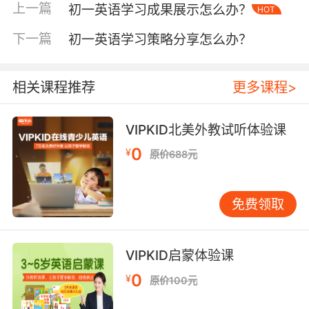
上一篇
初一英语学习成果展示怎么办？
HOT
等。通过反复听、模仿发音和语调，学生可以逐
渐适应英语的语音节奏，提高听力理解能力。 同
下一篇
初一英语学习策略分享怎么办？
时，VIPKID还注重培养学生的听力技巧。比如，
教会学生如何抓住关键词、预测听力内容、做听
力笔记等。这些技巧的培养，不仅能帮助学生在
相关课程推荐
更多课程>
考试中取得好成绩，更能让他们在未来的英语学
习中受益匪浅。 三、口语突破：勇敢开口，自信
VIPKID北美外教试听体验课
表达 口语是英语学习的最终目的之一，也是初一
0
¥
原价688元
学生往往缺乏锻炼的方面。VIPKID鼓励学生勇敢
开口说英语，不要害怕犯错。在课堂上，老师会
创造各种机会让学生进行口语练习，如角色扮
免费领取
演、小组讨论等。通过模拟真实场景的对话练
习，学生可以逐渐克服心理障碍，提高口语表达
能力。 此外，VIPKID还利用在线学习平台的优
VIPKID启蒙体验课
势，为学生提供与外教一对一交流的机会。这种
0
¥
原价100元
沉浸式的学习环境，不仅能让学生接触到地道的
英语发音和表达方式，还能激发他们的学习兴趣