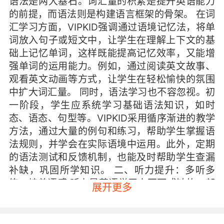
语法是两大基石。词汇量的积累是提升英语能力
的前提，而语法则是构建语言框架的骨架。 在词
汇学习方面，VIPKID强调通过语境记忆法，将单
词放入句子或短文中，让学生在理解上下文的基
础上记忆单词，这样既能提高记忆效率，又能增
强单词的运用能力。例如，通过阅读英文故事、
观看英文动画等方式，让学生在轻松愉快的氛围
中扩大词汇量。 同时，语法学习也不容忽视。初
一阶段，学生应系统学习基础语法知识，如时
态、语态、句型等。VIPKID采用循序渐进的教学
方法，通过大量的例句和练习，帮助学生掌握语
法规则，并学会在实际语境中运用。此外，定期
的语法测试和反馈机制，也能及时帮助学生查漏
补缺，巩固所学知识。 二、听力提升：多听多
练，培养语感 听力是英语学习中不可或缺的一部
展开更多
分，也是初一学生普遍感到困难的环节。为了提
升听力水平，VIPKID建议学生多听英语原声材
料，如教材配套的录音、英语儿歌、英文电影