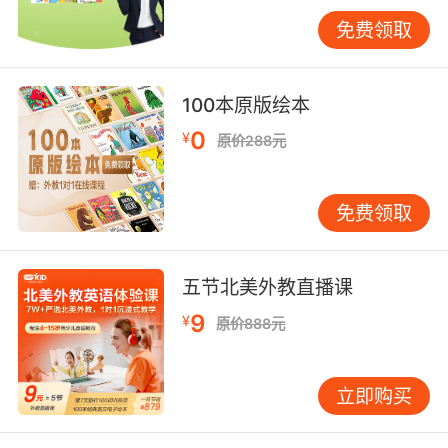
种自觉自愿的行为，全身心地参与到英语学习的
免费领取
各项活动中，不断提升自己的英语能力和兴趣。
兴趣是最好的老师，在初一英语教学中，通过趣
味课堂、多元资源以及激励评价等多种方式，能
100本原版绘本
够有效地培养学生对英语的兴趣。让学生在轻松
0
¥
原价288元
愉悦的氛围中学习英语，不仅有助于提高他们的
英语成绩，更能为其未来的英语学习奠定坚实的
基础。未来，我们还可以进一步探索更多创新的
免费领取
教学方法和资源，以持续激发和保持学生对英语
学习的浓厚兴趣。
五节北美外教直播课
9
¥
原价888元
立即购买