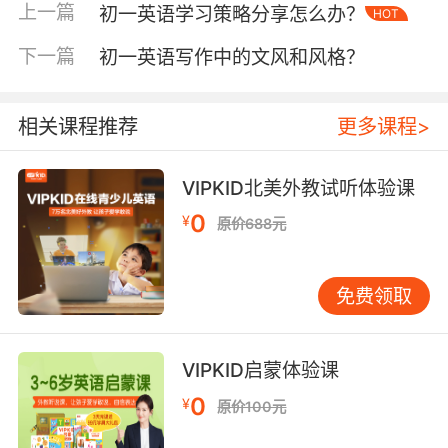
上一篇
初一英语学习策略分享怎么办？
HOT
文电影则能让学生接触到更地道的英语表达和不
同的文化背景。例如《哈利·波特》系列电影，精
下一篇
初一英语写作中的文风和风格？
彩的剧情能吸引学生主动关注英语对白，了解西
方魔法文化，拓宽视野，进一步激发他们对英语
学习的热爱。 三、激励评价促参与 在初一英语学
相关课程推荐
更多课程>
习过程中，及时且恰当的激励评价能够极大地促
进学生的参与度。在 VIPKID 的课堂上，外教善
VIPKID北美外教试听体验课
于捕捉学生的每一个闪光点，哪怕是一个正确的
0
¥
原价688元
单词发音或者一次勇敢的举手发言，都会给予热
情的表扬。这种积极的反馈会让学生感受到自己
的努力得到认可，从而增强自信心。 同时，设立
免费领取
积分奖励制度也颇具成效。学生在课堂表现良
好、完成作业出色或者在小组活动中积极参与，
都能获得相应积分。当积分积累到一定程度，可
VIPKID启蒙体验课
以兑换一些小奖品，如英文书籍、文具等。这不
0
¥
原价100元
仅激励了学生在英语学习上的竞争意识，更让他
们在追求奖励的过程中，逐渐将学习英语变成一