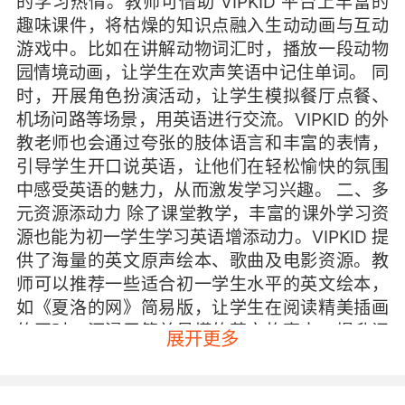
的学习热情。教师可借助 VIPKID 平台上丰富的
趣味课件，将枯燥的知识点融入生动动画与互动
游戏中。比如在讲解动物词汇时，播放一段动物
园情境动画，让学生在欢声笑语中记住单词。 同
时，开展角色扮演活动，让学生模拟餐厅点餐、
机场问路等场景，用英语进行交流。VIPKID 的外
教老师也会通过夸张的肢体语言和丰富的表情，
引导学生开口说英语，让他们在轻松愉快的氛围
中感受英语的魅力，从而激发学习兴趣。 二、多
元资源添动力 除了课堂教学，丰富的课外学习资
源也能为初一学生学习英语增添动力。VIPKID 提
供了海量的英文原声绘本、歌曲及电影资源。教
师可以推荐一些适合初一学生水平的英文绘本，
如《夏洛的网》简易版，让学生在阅读精美插画
的同时，沉浸于简单易懂的英文故事中，提升阅
展开更多
读兴趣。 利用英文歌曲也是不错的方法。像
《Let It Go》等旋律优美的歌曲，学生在学唱过
程中能自然地记住歌词中的单词和句型。观看英