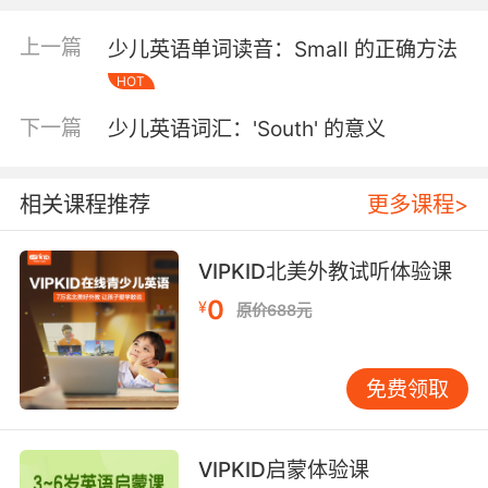
在面对问题时能够积极主动地寻找解决方案。
上一篇
少儿英语单词读音：Small 的正确方法
Forward作为副词的用法 作为副词，Forward通
常表示“向前”或“向未来”的动作或趋势。例如：
HOT
He stepped forward to greet the guests. （他
下一篇
少儿英语词汇：'South' 的意义
走上前去迎接客人。） 在这个句子中，Forward
修饰了动词“stepped”，表示他向前迈步的动作。
此外，Forward还可以用来表示“提前”或“预先”的
相关课程推荐
更多课程>
意思。例如： We need to plan forward to
ensure the success of the project. （我们需要
VIPKID北美外教试听体验课
提前规划，以确保项目的成功。） 这里的
Forward强调了提前规划和准备的重要性，以确
0
¥
原价688元
保项目能够顺利进行。
Forward作为动词的用法 作为动词，Forward通
免费领取
常表示“转发”或“传递”的意思。例如： Please
forward this email to the relevant
department. （请将这封邮件转发给相关部
VIPKID启蒙体验课
门。） 在这个句子中，Forward表示将邮件传递