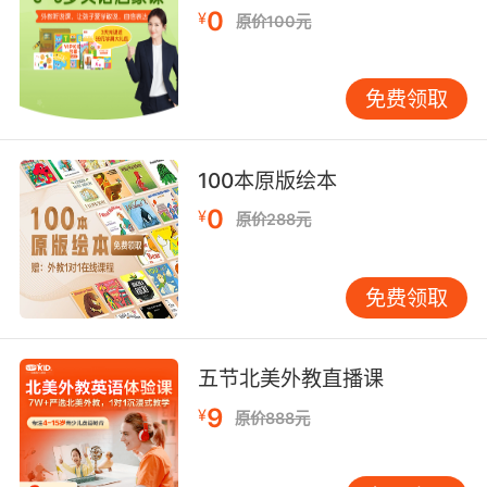
给其他部门的行为。 此外，Forward还可以用来
0
¥
原价100元
表示“促进”或“推动”某个目标或计划。例如： The
new policy aims to forward the development
免费领取
of renewable energy. （新政策旨在推动可再生
能源的发展。） 这里的Forward强调了政策在推
动可再生能源发展方面的积极作用。
100本原版绘本
Forward在短语中的常见用法 Forward在许多常
见的短语中也扮演着重要角色。例如： Look
0
¥
原价288元
forward to: 表示“期待”或“盼望”。 I look forward
to meeting you next week. （我期待下周与您
免费领取
见面。） Move forward: 表示“继续前进”或“推
进”。 We need to move forward with the
project despite the challenges. （尽管面临挑
五节北美外教直播课
战，我们需要继续推进项目。） Bring forward:
表示“提出”或“提前”。 The meeting has been
9
¥
原价888元
brought forward to Monday. （会议已提前至周
一。） 这些短语在日常交流中非常常见，掌握它