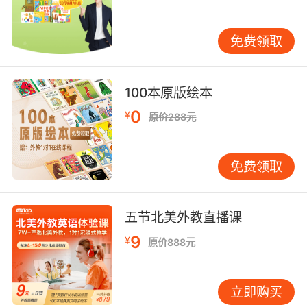
动词的形式与主语一致。例如： She is a
teacher.（正确） She are a teacher.（错误）
免费领取
避免混淆：有些动词既可以作连系动词，也可以
作实义动词。例如： He looks tired.（连系动
词，表示“看起来”） He looks at the picture.
100本原版绘本
（实义动词，表示“看”） 结合表语使用：连系动
0
¥
词后面通常接形容词、名词或介词短语作为表
原价288元
语。例如： The weather is nice.（形容词）
She is a doctor.（名词） The book is on the
免费领取
table.（介词短语） 如何帮助孩子掌握连系动
词？ 通过例句学习：为孩子提供丰富的例句，帮
助他们理解连系动词的用法。例如，可以让孩子
五节北美外教直播课
模仿造句： The cat is cute.（猫很可爱。） The
9
¥
music sounds loud.（音乐听起来很大声。） 使
原价888元
用游戏和练习：通过填空、选择题或配对游戏，
让孩子在轻松的氛围中掌握连系动词。例如： 填
立即购买
空题：She ____ happy.（答案：is） 选择题：