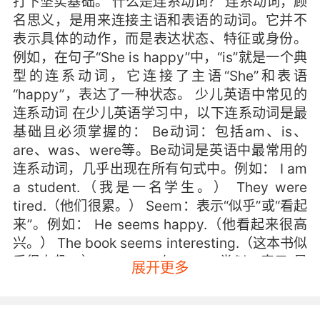
打下坚实基础。 什么是连系动词？ 连系动词，顾
名思义，是用来连接主语和表语的动词。它并不
表示具体的动作，而是表达状态、特征或身份。
例如，在句子“She is happy”中，“is”就是一个典
型的连系动词，它连接了主语“She”和表语
“happy”，表达了一种状态。 少儿英语中常见的
连系动词 在少儿英语学习中，以下连系动词是最
基础且必须掌握的： Be动词：包括am、is、
are、was、were等。Be动词是英语中最常用的
连系动词，几乎出现在所有句式中。例如： I am
a student.（我是一名学生。） They were
tired.（他们很累。） Seem：表示“似乎”或“看起
来”。例如： He seems happy.（他看起来很高
兴。） The book seems interesting.（这本书似
乎很有趣。） Appear：与“seem”类似，表示“显
展开更多
得”或“看起来”。例如： She appears confident.
（她显得很自信。） The sky appears cloudy.
（天空看起来多云。） Become：表示“变成”或