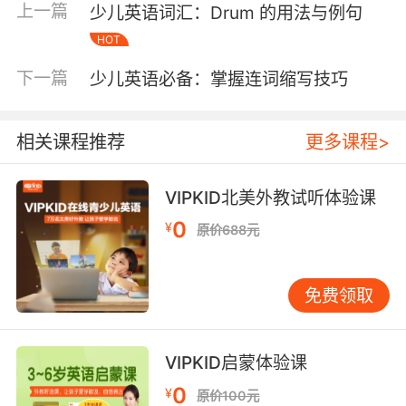
上一篇
少儿英语词汇：Drum 的用法与例句
“成为”。例如： He became a teacher.（他成为
HOT
了一名老师。） The weather became cold.
（天气变冷了。） Feel：表示“感觉”。例如： I
下一篇
少儿英语必备：掌握连词缩写技巧
feel tired.（我感觉很累。） She feels excited.
（她感到很兴奋。） Look：表示“看起来”。例
如： You look beautiful.（你看起来很漂亮。）
相关课程推荐
更多课程>
The cake looks delicious.（蛋糕看起来很好
吃。） Sound：表示“听起来”。例如： The
VIPKID北美外教试听体验课
music sounds great.（音乐听起来很棒。） His
0
¥
idea sounds interesting.（他的想法听起来很有
原价688元
趣。） Smell：表示“闻起来”。例如： The
flowers smell sweet.（花闻起来很香。） The
免费领取
food smells good.（食物闻起来很香。）
Taste：表示“尝起来”。例如： The soup tastes
salty.（汤尝起来很咸。） The apple tastes
VIPKID启蒙体验课
sweet.（苹果尝起来很甜。） 连系动词的使用技
0
¥
巧 注意主谓一致：在使用连系动词时，必须确保
原价100元