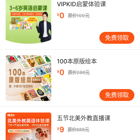
VIPKID启蒙体验课
我想说的是一个坚强戒瘾 衣帽间里有枝形吊灯的
0
¥
原价100元
女人
9. Well, he wasn't ever president, but after he
免费领取
was shot, he died under this very chandelier.
他没当过总统 但他中枪之后 就死在这座吊灯下面
100本原版绘本
10. Give us the room, gents, and don't hang
0
¥
原价288元
the chandelier until I'm there.
出去一下 先生们 等我来了再挂大吊灯
免费领取
五节北美外教直播课
9
¥
原价888元