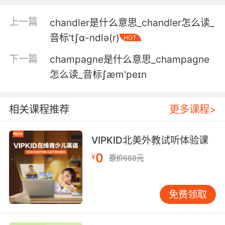
5. She's not the brightest bulb in the
上一篇
chandler是什么意思_chandler怎么读_
chandelier, but she is a former gymnast.
音标'tʃɑ-ndlə(r)
HOT
她不是水晶灯上最耀眼的灯 但她之前是个体操运
下一篇
champagne是什么意思_champagne
动员
怎么读_音标ʃæm'peɪn
6. You dropped a chandelier on him, got right
back up.
相关课程推荐
更多课程>
你把吊灯砸他身上 他居然立马起来了
VIPKID北美外教试听体验课
7. chandelier fell from about 20 feet and
0
landed right on him.
¥
原价688元
枝形吊灯从20英尺高的地方掉下来砸到他身上
免费领取
8. I was going for a strong, sober woman who
has a chandelier in her closet.