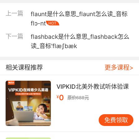
5. which has in it a flask containing the oil
from 1953.
上一篇
flaunt是什么意思_flaunt怎么读_音标
里面是个扁酒瓶 装着1953年产的圣油
flɔ-nt
HOT
下一篇
flashback是什么意思_flashback怎么
6. I don't suppose either of you snuck a flask
in here.
读_音标'flæʃbæk
我猜你们谁都没偷偷捎瓶酒进来吧
相关课程推荐
更多课程>
7. I found this flask of rum in your locker.
VIPKID北美外教试听体验课
我在你的储物柜里找到了这瓶朗姆酒
0
¥
原价688元
8. All she's doing is drinking from a flask and
punching people in the face.
免费领取
她做的不过是喝酒壶里的酒 然后一拳揍人脸上
9. Which reminds me, you left your flask in