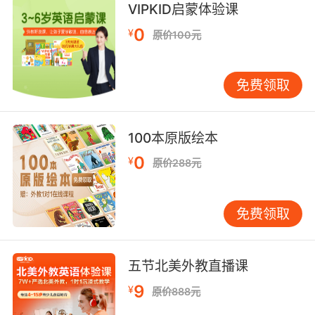
VIPKID启蒙体验课
my mother's garden.
0
¥
原价100元
这倒提醒我 你把保温瓶落在我妈的花园了
10. Could really use my flask right about now.
免费领取
现在要是有瓶酒在手就好了
100本原版绘本
0
¥
原价288元
免费领取
五节北美外教直播课
9
¥
原价888元