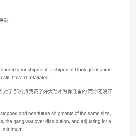
 装载
 burned your shipment, a shipment I took great pains
still haven't retaliated.
货 对了 那批货我费了好大劲才为你准备的 而你还没开
 stopped and nearfuture shipments of the same size,
s, the gang war over distribution, and adjusting for a
s, minimum.