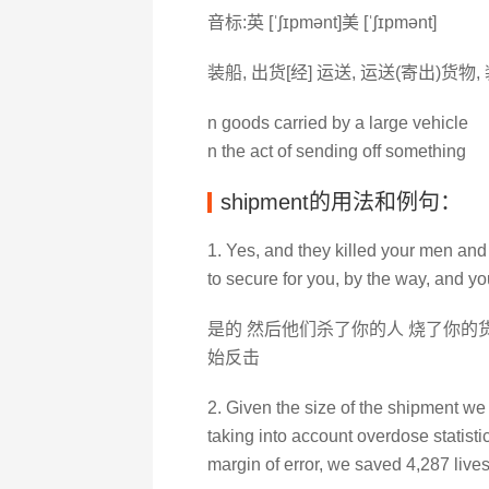
音标:英 [ˈʃɪpmənt]美 [ˈʃɪpmənt]
装船, 出货[经] 运送, 运送(寄出)货物,
n goods carried by a large vehicle
n the act of sending off something
shipment的用法和例句：
1. Yes, and they killed your men and
to secure for you, by the way, and you 
是的 然后他们杀了你的人 烧了你的
始反击
2. Given the size of the shipment we
taking into account overdose statistic
margin of error, we saved 4,287 live