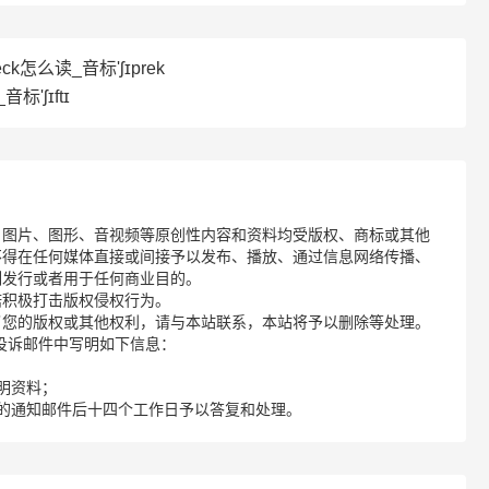
eck怎么读_音标'ʃɪprek
标'ʃɪftɪ
、图片、图形、音视频等原创性内容和资料均受版权、商标或其他
不得在任何媒体直接或间接予以发布、播放、通过信息网络传播、
制发行或者用于任何商业目的。
诺积极打击版权侵权行为。
了您的版权或其他权利，请与本站联系，本站将予以删除等处理。
请您在投诉邮件中写明如下信息：
明资料；
的通知邮件后十四个工作日予以答复和处理。