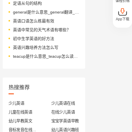
课程价格
定语从句的结构
general是什么意思_general翻译_读音_用法_翻译
App下载
英语口语怎么练最有效
英语中常见的天气术语有哪些？
初中生学英语的好方法
英语兴趣培养方法怎么写
teacup是什么意思_teacup怎么读_音标ˈti-kʌp
热搜推荐
少儿英语
少儿英语在线
儿童在线英语
在线少儿英语
幼儿早教英文
宝宝学英语早教
音标发音在线试听
幼儿英语兴趣班