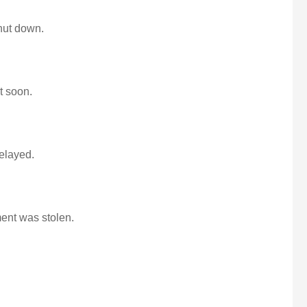
hut down.
t soon.
delayed.
ent was stolen.