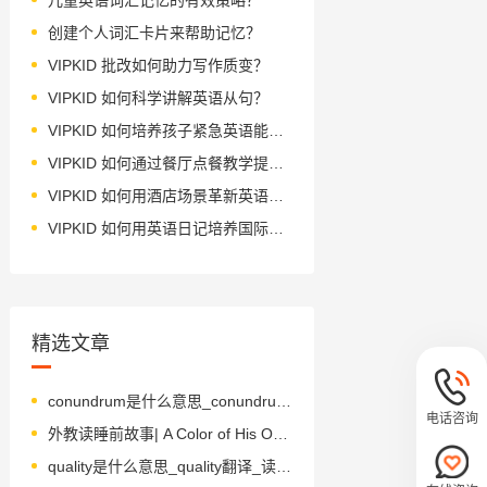
创建个人词汇卡片来帮助记忆？
VIPKID 批改如何助力写作质变？
VIPKID 如何科学讲解英语从句？
VIPKID 如何培养孩子紧急英语能力？
VIPKID 如何通过餐厅点餐教学提升少儿英语应用能力？
VIPKID 如何用酒店场景革新英语教学？
VIPKID 如何用英语日记培养国际化人才？
精选文章
conundrum是什么意思_conundrum怎么读_音标kəˈnʌndrəm
电话咨询
外教读睡前故事| A Color of His Own 自己的颜色
quality是什么意思_quality翻译_读音_用法_翻译