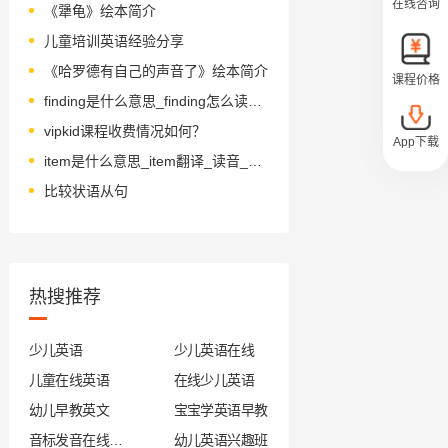
在线咨询
《犟龟》绘本简介
儿童培训英语经验分享
《哈罗德有自己的声音了》绘本简介
课程价格
finding是什么意思_finding怎么读_音标ˈfaɪndɪŋ
vipkid课程收费情况如何？
App下载
item是什么意思_item翻译_读音_用法_翻译
比较状语从句
热搜推荐
少儿英语
少儿英语在线
儿童在线英语
在线少儿英语
幼儿早教英文
宝宝学英语早教
音标发音在线试听
幼儿英语兴趣班