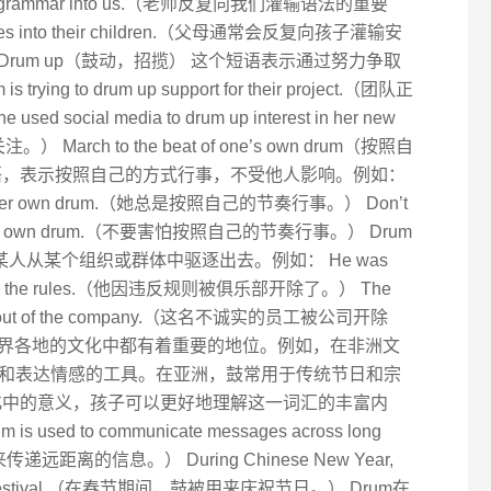
nce of grammar into us.（老师反复向我们灌输语法的重要
y rules into their children.（父母通常会反复向孩子灌输安
Drum up（鼓动，招揽） 这个短语表示通过努力争取
ng to drum up support for their project.（团队正
ial media to drum up interest in her new
rch to the beat of one’s own drum（按照自
语，表示按照自己的方式行事，不受他人影响。例如：
eat of her own drum.（她总是按照自己的节奏行事。） Don’t
at of your own drum.（不要害怕按照自己的节奏行事。） Drum
某人从某个组织或群体中驱逐出去。例如： He was
breaking the rules.（他因违反规则被俱乐部开除了。） The
med out of the company.（这名不诚实的员工被公司开除
在世界各地的文化中都有着重要的地位。例如，在非洲文
和表达情感的工具。在亚洲，鼓常用于传统节日和宗
文化中的意义，孩子可以更好地理解这一词汇的丰富内
m is used to communicate messages across long
递远距离的信息。） During Chinese New Year,
rate the festival.（在春节期间，鼓被用来庆祝节日。） Drum在