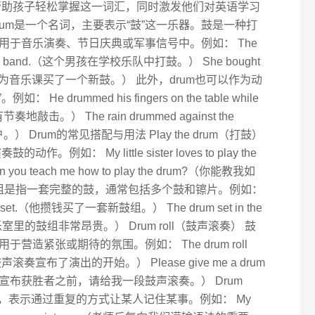
句帮助孩子轻松掌握这一词汇，同时激发他们对英语学习
Drum是一个名词，主要表示“鼓”这一乐器。鼓是一种打
用于音乐演奏、节日庆典或军事信号中。例如： The
he school band.（这个男孩在学校乐队中打鼓。） She bought
 class.（她为音乐课买了一个新鼓。） 此外，drum也可以作为动
 drummed his fingers on the table while
敲击。） The rain drummed against the
窗户。） Drum的常见搭配与用法 Play the drum（打鼓）
如： My little sister loves to play the
 teach me how to play the drum?（你能教我如
） 鼓组是指一套完整的鼓，通常包括多个鼓和镲片。例如：
drum set.（他攒钱买了一套新鼓组。） The drum set in the
ive.（音乐室里的鼓组非常昂贵。） Drum roll（鼓声滚奏） 鼓
造紧张或期待的氛围。例如： The drum roll
how.（鼓声滚奏宣布了演出的开始。） Please give me a drum
winner.（在我宣布获胜者之前，请给我一段鼓声滚奏。） Drum
法，表示通过重复的方式让某人记住某事。例如： My