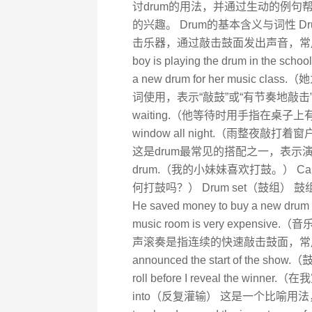
讨drum的用法，并通过生动的例
的兴趣。 Drum的基本含义与词性 
击乐器，通过敲击鼓面发出声音，常
boy is playing the drum in t
a new drum for her music
词使用，表示“敲鼓”或“有节奏地敲击”。例如： He
waiting.（他等待时用手指在桌子上有节奏地
window all night.（雨整夜敲打着
这是drum最常见的搭配之一，表示演奏鼓的动作。例
drum.（我的小妹妹喜欢打鼓。） Can you
何打鼓吗？） Drum set（鼓组
He saved money to buy a new 
music room is very expens
声滚奏是指连续的快速敲击鼓面，常用于营
announced the start of the s
roll before I reveal the 
into（反复灌输） 这是一个比喻用