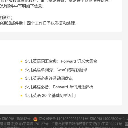
了您的版权或其他权利，请与本站联系，本站将予以删除等处理。
请您在投诉邮件中写明如下信息：
明资料；
的通知邮件后十四个工作日予以答复和处理。
少儿英语词汇宝典：Forward 词义大集合
少儿英语单词秀：'won' 的精彩翻译
少儿英语必备连系动词盘点
少儿英语必备：Forward 单词用法解析
少儿英语 20 个基础句型入门
ID 京ICP证 150842号
京公网安备 11010502037381号
京ICP备14002500号-1
营许可证(京零)字第海170127号
广播电视节目制作经营许可证(京)字第08921号