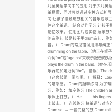
儿童英语学习中的应用 对于少儿英语
单易懂，同时可以通过多种方式扩展
习 让孩子接触与鼓相关的音乐或歌曲，
住这个单词。 结合动作学习 让孩子模
记忆效果。 使用图片或实物 展示
创造例句 鼓励孩子用drum造句，例如：“I li
音。） Drum的常见错误用法与纠正 错误：He 
drumming on the table.
介词“on”或“against”来表示敲击的对象。 
plays the drum in the 
乐器前加定冠词“the”。 错误：The drum set 
（这套鼓组非常吵闹。） 解释：Lou
的嘈杂感。 Drum的趣味练习 为了
习，例如： 填空练习 The children are p
乐课上打鼓。） He ____ his fingers
上敲击。） 连线练习 将单词与对应的
Drum set → 一套完整的鼓 Drum