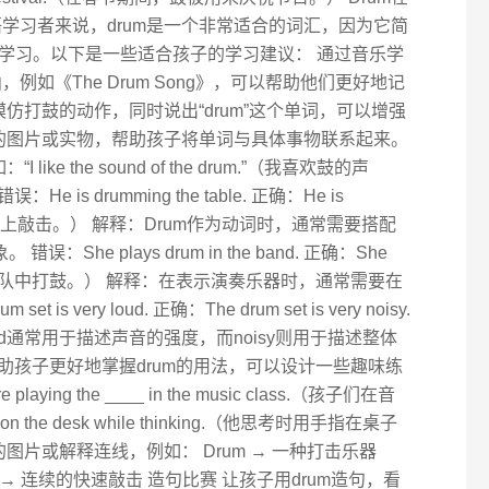
学习者来说，drum是一个非常适合的词汇，因为它简
学习。以下是一些适合孩子的学习建议： 通过音乐学
例如《The Drum Song》，可以帮助他们更好地记
仿打鼓的动作，同时说出“drum”这个单词，可以增强
鼓的图片或实物，帮助孩子将单词与具体事物联系起来。
ke the sound of the drum.”（我喜欢鼓的声
is drumming the table. 正确：He is
（他正在桌子上敲击。） 解释：Drum作为动词时，通常需要搭配
错误：She plays drum in the band. 正确：She
band.（她在乐队中打鼓。） 解释：在表示演奏乐器时，通常需要在
is very loud. 正确：The drum set is very noisy.
d通常用于描述声音的强度，而noisy则用于描述整体
帮助孩子更好地掌握drum的用法，可以设计一些趣味练
laying the ____ in the music class.（孩子们在音
 on the desk while thinking.（他思考时用手指在桌子
图片或解释连线，例如： Drum → 一种打击乐器
 roll → 连续的快速敲击 造句比赛 让孩子用drum造句，看