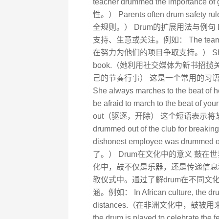
teacher drummed the importa
性。） Parents often drum safet
全规则。） Drum的扩展用法与例句 
支持、生意或关注。例如： The team is tryi
在努力为他们的项目争取支持。） She used soc
book.（她利用社交媒体为新书招揽关注。） Ma
己的节奏行事） 这是一个常用的习
She always marches to the b
be afraid to march to the be
out（驱逐，开除） 这个短语表示将
drummed out of the club for 
dishonest employee was drum
了。） Drum在文化中的意义 鼓
化中，鼓不仅是乐器，还是传递信息
教仪式中。通过了解drum在不同
涵。例如： In African culture, the dru
distances.（在非洲文化中，鼓被用来传
the drum is played to celeb