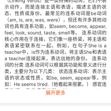
（Linking Verbs）是一类特殊的动词，它们不表
示动作，而是连接主语和表语，描述主语的状
态、性质或身份。最常见的连系动词是be动词
（am, is, are, was, were），但还有许多其他动
词也具有连系功能，如seem, become, appear,
feel, look, sound, taste, smell等。 连系动词的
核心作用在于连接，它们像一座桥梁，将主语和
表语紧密联系在一起。例如，在句子She is a
teacher中，is作为连系动词，将主语She和表语
a teacher连接起来，表达出她的身份。 连系动
词的分类 连系动词可以根据其功能和意义进行分
类，主要分为以下几类： 状态连系动词：表示主
语的状态或性质，如be, seem, appear等。例
如：He seems tired.（他看起来很累。） 感官连
系动词：表示感官体验，如look, sound, feel,
展开更多
taste, smell等。例如：The soup tastes
delicious.（这汤尝起来很美味。） 变化连系动
词：表示主语的变化或转变，如become, get,