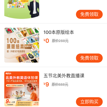
和诗歌：将连系动词融入歌曲和诗歌中，通过音
乐和韵律加深记忆。例如，编写一首关于季节变
免费领取
化的歌曲：The weather gets colder, the
leaves turn golder. 故事创作：鼓励学生创作包
含连系动词的短篇故事，通过故事情节理解连系
100本原版绘本
动词的用法。例如：Once upon a time, there
0
¥
was a princess who became a queen. 视觉辅
原价288元
助：使用图片和图表帮助学生直观理解连系动词
的意义。例如，展示不同表情的图片，让学生描
免费领取
述：She looks happy.（她看起来很开心。） 常
见错误与纠正 在学习连系动词的过程中，学生常
犯以下错误： 混淆连系动词和动作动词：有些动
五节北美外教直播课
词既可以作连系动词，也可以作动作动词，如
9
¥
feel。例如：I feel the fabric.（我触摸布料。）
原价888元
是动作动词；I feel tired.（我感到累。）是连系
动词。 误用表语：连系动词后应接形容词或名
立即购买
词，而不是副词。例如：She looks beautifully.