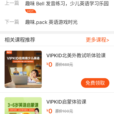
上一篇
趣味 Bell 发音练习，少儿英语学习乐园
grow, turn等。例如：The leaves turn yellow in
HOT
autumn.（秋天叶子变黄。） 连系动词的用法 连
系动词的用法相对简单，但需要注意以下几点：
下一篇
趣味.pack 英语游戏时光
后接表语：连系动词后通常接形容词、名词或介
词短语作为表语。例如：She is beautiful.（她很
漂亮。）He became a doctor.（他成为了一名
相关课程推荐
更多课程>
医生。） 不表示动作：连系动词不表示具体的动
作，而是描述主语的状态或性质。例如：The
VIPKID北美外教试听体验课
cake smells good.（蛋糕闻起来很香。） 时态
0
¥
和语态：连系动词的时态和语态变化与普通动词
原价688元
相同。例如：She was happy.（她当时很开
心。）The book has been interesting.（这本书
免费领取
一直很有趣。） 趣味学习方法 为了让连系动词的
学习更加有趣，我们可以采用以下几种方法： 角
色扮演：通过角色扮演游戏，让学生在实际情境
VIPKID启蒙体验课
中使用连系动词。例如，扮演医生和病人，描述
0
¥
身体状况：I feel sick.（我感觉不舒服。） 歌曲
原价100元