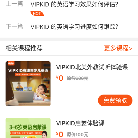
单向授课模式，外教通过社区发起单词猎人游
上一篇
VIPKID 的英语学习效果如何评估？
戏，学员需在东京迪士尼实景图中寻找隐藏词
HOT
汇。2022年季度报告显示，此类项目式学习活动
下一篇
使学员周均开口时长提升40%。家长端设立成长
VIPKID 的英语学习进度如何跟踪？
观察站，哈佛教育学院研究员发现，家长在社区
分享的3000+份学习日记形成独特案例库，为新
相关课程推荐
更多课程>
手家庭提供参考范式。 平台创新的双轨交流机制
值得注意：主社区采用全英文环境维持语言沉
浸，而家长专属交流区则提供中英双语支持。这
VIPKID北美外教试听体验课
种分层设计既保障学习纯粹性，又解决家长实操
0
¥
原价688元
困惑，形成完整的教育支持闭环。
资源整合体系：构建教育生态系统 社区资源库整
免费领取
合全球优质内容，与牛津大学出版社合作的分级
阅读计划已上线2000+原版绘本。更具特色的是
用户共创内容机制——北美外教上传的纽约街头
VIPKID启蒙体验课
采访视频成为口语教学素材，中国学员制作的中
0
¥
原价100元
国传统节日英文动画被纳入国际文化课程资源