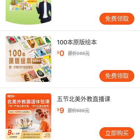
包。 第三方教育工具接入方面，社区嵌入语音评
测引擎，学员跟读《哈利波特》片段的发音数据
免费领取
可即时获得音素级反馈。2023年引入的VR教室
功能，使加州外教能走进北京学员的客厅进行沉
浸式对话教学，技术消弭的地理距离重塑教育交
100本原版绘本
互形态。
0
¥
原价288元
文化氛围营造：培育全球化公民意识 社区施行英
文名生存法则，要求所有互动
使用英文
名强化身
免费领取
份认知。每年举办的小小外交官辩论赛，参赛者
需用英语论证人工智能对语言学习的影响等前沿
议题。剑桥大学语言研究中心指出，这种高阶思
五节北美外教直播课
维训练使学员思辨能力提升显著。 文化价值观渗
9
透体现在细节中：圣诞节期间社区发起极地动物
¥
原价888元
保护公益项目，学员通过录制英文倡议视频参与
环保行动；传统文化出海计划组织学员用英语向
立即购买
外教讲解端午节习俗。这种双向文化传播实践，