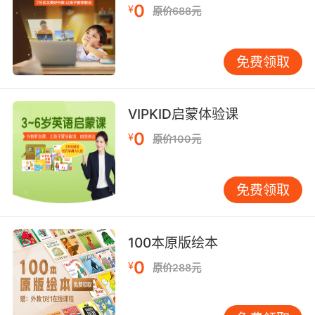
0
¥
原价688元
呢都属于不规则变化，那我们需要单个的来专门
的记，这就是可数名词的变复数的规则。
免费领取
VIPKID启蒙体验课
0
¥
原价100元
免费领取
100本原版绘本
0
¥
原价288元