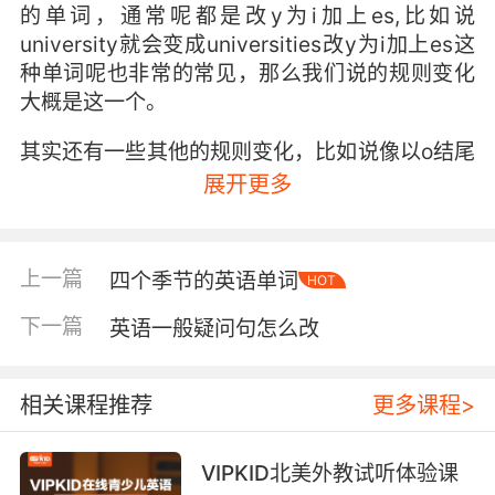
的单词，通常呢都是改y为i加上es,比如说
university就会变成universities改y为i加上es这
种单词呢也非常的常见，那么我们说的规则变化
大概是这一个。
其实还有一些其他的规则变化，比如说像以o结尾
的单词啊，有的时候加es有的时候加s，其实这个
展开更多
时候呢它就不是那么的成规则，我就呢暂时把一
些小的类别把它先去除开来，先保留我们最最常
见的直接加s，然后呢改y为i加es的这种情况。
上一篇
四个季节的英语单词
HOT
那再接下来呢我们再看一下不规则的名词，不规
下一篇
英语一般疑问句怎么改
则的名词呢有一些我们把常用的知道一下，就知
道变复数就可以了。比如说像牙齿叫tooth，复数
呢就叫teeth。那么foot是一只脚，两只脚就叫
相关课程推荐
更多课程>
feet，很多脚也叫 feet。再比如说老鼠叫做
mouse，那它的复数呢叫做mice。好，有那么一
VIPKID北美外教试听体验课
些常见的一些单词，还有一些动物的名词，它们