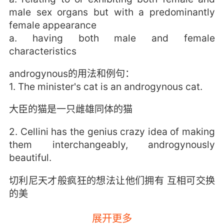
male sex organs but with a predominantly
female appearance
a. having both male and female
characteristics
androgynous的用法和例句：
1. The minister's cat is an androgynous cat.
大臣的猫是一只雌雄同体的猫
2. Cellini has the genius crazy idea of making
them interchangeably, androgynously
beautiful.
切利尼天才般疯狂的想法让他们拥有 互相可交换
的美
展开更多