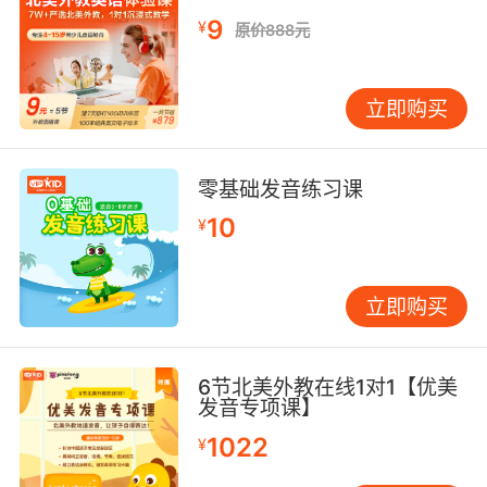
9
¥
原价888元
立即购买
零基础发音练习课
10
¥
立即购买
6节北美外教在线1对1【优美
发音专项课】
1022
¥