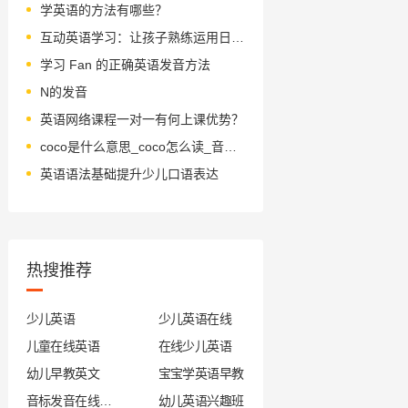
学英语的方法有哪些？
互动英语学习：让孩子熟练运用日期词汇
学习 Fan 的正确英语发音方法
N的发音
英语网络课程一对一有何上课优势？
coco是什么意思_coco怎么读_音标'kəʊkəʊ
英语语法基础提升少儿口语表达
热搜推荐
少儿英语
少儿英语在线
儿童在线英语
在线少儿英语
幼儿早教英文
宝宝学英语早教
音标发音在线试听
幼儿英语兴趣班