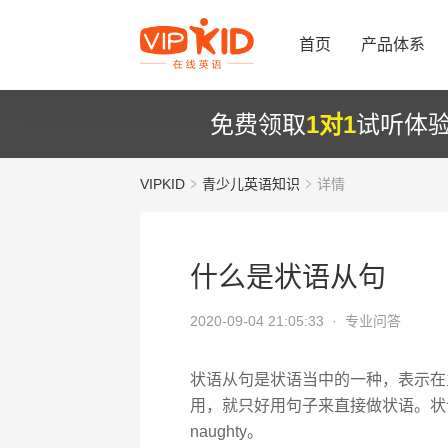
首页
产品体系
免费领取
1对1
试听体
VIPKID
青少儿英语知识
详情
什么是状语从句
2020-09-04 21:05:33 ·
专业问答
状语从句是状语当中的一种，表示在
用，就只好用句子来直接做状语。状语从句示例：wh
naughty。