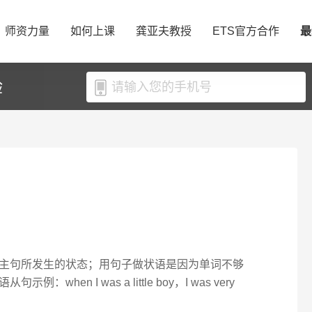
师资力量
如何上课
龚亚夫教授
ETS官方合作
最
验
主句所发生的状态；用句子做状语是因为单词不够
en I was a little boy，I was very