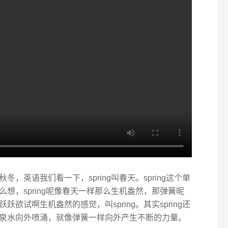
，英语我们看一下，spring叫春天。spring这个单
想，spring呢像春天一样那么生机盎然，那弹簧呢
欲试啊生机盎然的感觉，叫spring。其实spring还
泉水向外喷涌，就像弹簧一样向外产生不断的力量。