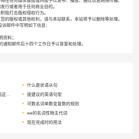
不得在任何媒体直接或间接予以发布、播放、通过信息网络传播、
制发行或者用于任何商业目的。
诺积极打击版权侵权行为。
了您的版权或其他权利，请与本站联系，本站将予以删除等处理。
请您在投诉邮件中写明如下信息：
明资料；
的通知邮件后十四个工作日予以答复和处理。
什么是状语从句
视频看哭了：采访了30位老师，厘清了下面这些对老师的误解……
提建议的英语句型
可数名词单数变复数的规则
we的名词性物主代词
现在完成时的用法