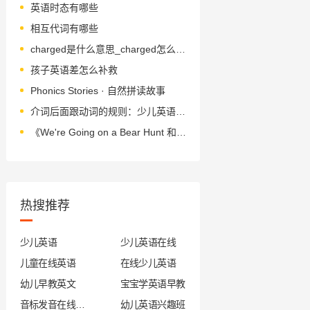
英语时态有哪些
相互代词有哪些
charged是什么意思_charged怎么读_音标tʃɑ-dʒd
孩子英语差怎么补救
Phonics Stories · 自然拼读故事
介词后面跟动词的规则：少儿英语必备知识
《We're Going on a Bear Hunt 和爸爸去猎熊》绘本简介
热搜推荐
少儿英语
少儿英语在线
儿童在线英语
在线少儿英语
幼儿早教英文
宝宝学英语早教
音标发音在线试听
幼儿英语兴趣班