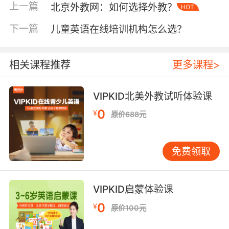
并不难区分，就像是区分中文中的多音字是一样的，只要
上一篇
北京外教网：如何选择外教？
HOT
学会、掌握熟练了就不会混淆。家长和老师的责任就是帮
下一篇
助孩子排除困难，相信大家也会因为孩子字不会写就不让
儿童英语在线培训机构怎么选？
他学习语文了吧，那么同理就算是孩子混淆了也要想办法
帮助他们解决。
相关课程推荐
更多课程>
儿童学英语字母与拼音混淆的问题并不大
英文和拼音无论先学习哪一个，其实对另外一门
VIPKID北美外教试听体验课
语言的学习都是有促进作用的。因为英文拼读和
0
¥
原价688元
拼音都是一个
“拼”的过程，至于用什么规则去拼就是一
带就通的。就像孩子们在学校的时候使用的是普通话，在
家就可以使用方言进行日常的交流。要知道孩子是天生的
免费领取
语言互加，可以做到在不同的语境中自由切换，更何况英
语字母和拼音是两个不同的语言体系，也都不是孤立存在
和出现的。
VIPKID启蒙体验课
0
¥
儿童学英语字母与拼音怎么才能不混淆？
原价100元