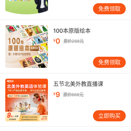
唯一可以做到不混淆的方式就是让他们熟练，学
免费领取
习扎实之后才能互相分的清。这样孩子们对英语
字母和拼音的概念都各自清楚了，那么自然就不
会将二者搞混了。建议二者可以分开学习，不要
100本原版绘本
同时学习英语和汉语拼音，这样在孩子的脑海中
0
¥
原价288元
就分别建立起了不同的语言思维来。
免费领取
五节北美外教直播课
9
¥
原价888元
立即购买