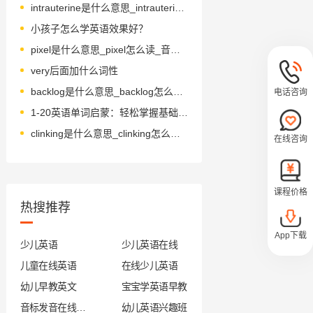
intrauterine是什么意思_intrauterine怎么读_音标ˌɪntrəˈju-təraɪn
小孩子怎么学英语效果好？
pixel是什么意思_pixel怎么读_音标ˈpɪksl
very后面加什么词性
backlog是什么意思_backlog怎么读_音标'bæklɒɡ
电话咨询
1-20英语单词启蒙：轻松掌握基础数字
clinking是什么意思_clinking怎么读_音标'klɪŋkɪŋ
在线咨询
课程价格
热搜推荐
App下载
少儿英语
少儿英语在线
儿童在线英语
在线少儿英语
幼儿早教英文
宝宝学英语早教
音标发音在线试听
幼儿英语兴趣班