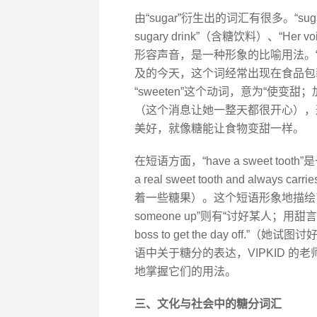
由“sugar”衍生出的词汇有很多。“s
sugary drink”（含糖饮料）、“Her v
形容声音，是一种形象的比喻用法。“su
及的今天，这个词经常出现在食品包装上，
“sweeten”这个动词，意为“使变甜；加糖于”，
（这个消息让她一整天都很开心），这里
美好，就像糖能让食物变甜一样。
在短语方面，“have a sweet to
a real sweet tooth and always 
着一些糖果）。这个短语形象地描绘了
someone up”则有“讨好某人；用甜言蜜语哄
boss to get the day of
语中关于糖分的表达，VIPKID 
地掌握它们的用法。
三、文化与社会中的糖分词汇