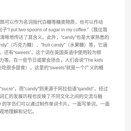
汇，它既可以作为名词指代白糖等糖类物质，也可以作动
two spoons of sugar in my coffee.”（我往我
就清晰地传达了其含义。此外，“candy”也是大家熟悉的
ndy”（巧克力糖）、“fruit candy”（水果糖）等，它涵
还有“sweets”，这个词在英国英语中使用较为频
。在一些节日或聚会场合，人们会说“The kids
s.”（孩子们在吃很多甜食），这里的“sweets”就是一个广义的概
ucre”，而“candy”则来源于阿拉伯语“qandid”，经过
词汇的发展历程也反映了不同文化之间的交流与融
ID 的学员们可以通过制作单词卡片，一面写单词，一面
观地理解和记忆。