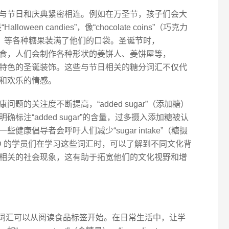
与节日和庆典紧密相连。例如在万圣节，孩子们会大
Halloween candies”，像“chocolate coins”（巧克力
熊软糖）等各种糖果装满了他们的口袋。圣诞节时，
常见的甜食，人们会制作各种形状的姜饼人、姜饼屋等，
至成为了一种特色的圣诞装饰。这些与节日相关的糖分词汇不仅代
和欢乐的情感。
题的关注度不断提高，“added sugar”（添加糖）
标注“added sugar”的含量，过多摄入添加糖被认
康倡导者会呼吁人们减少“sugar intake”（糖摄
ID 的学员们在学习这些词汇时，可以了解到不同文化背
相关的社会现象，这有助于拓宽他们的文化视野和增
习糖分词汇可以从阅读食品标签开始。在日常生活中，让学