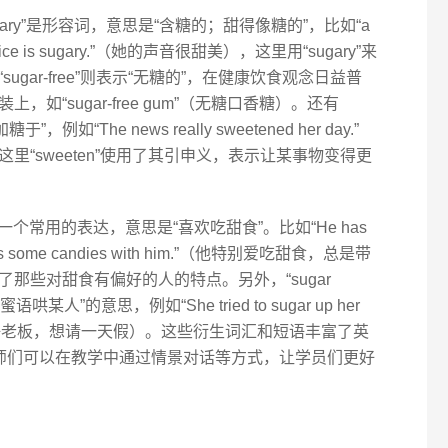
ugary”是形容词，意思是“含糖的；甜得像糖的”，比如“a
oice is sugary.”（她的声音很甜美），这里用“sugary”来
gar-free”则表示“无糖的”，在健康饮食观念日益普
如“sugar-free gum”（无糖口香糖）。还有
例如“The news really sweetened her day.”
“sweeten”使用了其引申义，表示让某事物变得更
oth”是一个常用的表达，意思是“喜欢吃甜食”。比如“He has
carries some candies with him.”（他特别爱吃甜食，总是带
那些对甜食有偏好的人的特点。另外，“sugar
某人”的意思，例如“She tried to sugar up her
f.”（她试图讨好老板，想请一天假）。这些衍生词汇和短语丰富了英
的老师们可以在教学中通过情景对话等方式，让学员们更好