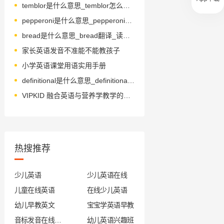
temblor是什么意思_temblor怎么读_音标'temblə(r)
pepperoni是什么意思_pepperoni怎么读_音标ˌpepəˈrəʊnɪ
bread是什么意思_bread翻译_读音_用法_翻译
家长英语发音不准能不能教孩子
小学英语课堂用语实用手册
definitional是什么意思_definitional怎么读_音标defɪ'nɪʃnəl
VIPKID 融合英语与营养学教学的实践
热搜推荐
少儿英语
少儿英语在线
儿童在线英语
在线少儿英语
幼儿早教英文
宝宝学英语早教
音标发音在线试听
幼儿英语兴趣班