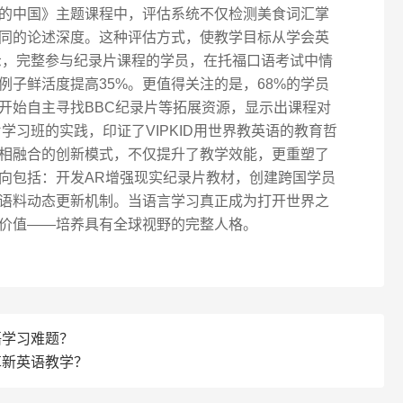
的中国》主题课程中，评估系统不仅检测美食词汇掌
同的论述深度。这种评估方式，使教学目标从学会英
示，完整参与纪录片课程的学员，在托福口语考试中情
例子鲜活度提高35%。更值得关注的是，68%的学员
开始自主寻找BBC纪录片等拓展资源，显示出课程对
学习班的实践，印证了VIPKID用世界教英语的教育哲
相融合的创新模式，不仅提升了教学效能，更重塑了
向包括：开发AR增强现实纪录片教材，创建跨国学员
语料动态更新机制。当语言学习真正成为打开世界之
价值——培养具有全球视野的完整人格。
英语学习难题？
拟革新英语教学？