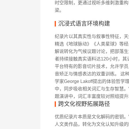
时空限制，更通过视听多维刺激重构
梁。
沉浸式语言环境构建
纪录片以其真实性与叙事性特征，天然
精选《地球脉动》《人类星球》等经
解说转化为气候议题讨论，把部落生
者持续接触真实语料达120小时，其语
平台特有的影音切片技术，允许学员
音矫正与情感表达的双重训练。 这
学家George Lakoff提出的体
中，同步吸收相关词汇与生存智慧。V
题演讲中，词汇丰富度较对照组提升32%，
跨文化视野拓展路径
优质纪录片本质是文化解码的密钥。V
人文类作品，转化为文化认知升级的