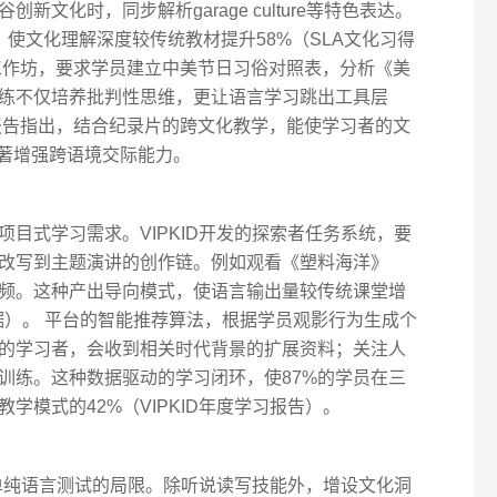
文化时，同步解析garage culture等特色表达。
使文化理解深度较传统教材提升58%（SLA文化习得
工作坊，要求学员建立中美节日习俗对照表，分析《美
练不仅培养批判性思维，更让语言学习跳出工具层
年报告指出，结合纪录片的跨文化教学，能使学习者的文
显著增强跨语境交际能力。
目式学习需求。VIPKID开发的探索者任务系统，要
改写到主题演讲的创作链。例如观看《塑料海洋》
频。这种产出导向模式，使语言输出量较传统课堂增
据）。 平台的智能推荐算法，根据学员观影行为生成个
的学习者，会收到相关时代背景的扩展资料；关注人
训练。这种数据驱动的学习闭环，使87%的学员在三
学模式的42%（VIPKID年度学习报告）。
破单纯语言测试的局限。除听说读写技能外，增设文化洞