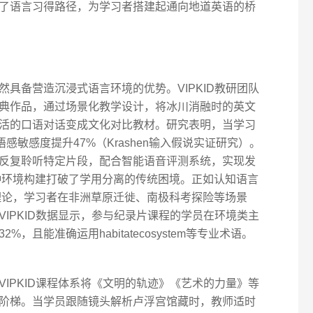
了语言习得路径，为学习者搭建起通向地道英语的桥
具备营造沉浸式语言环境的优势。VIPKID教研团队
典作品，通过场景化教学设计，将冰川消融时的英文
活的口语对话变成文化对比教材。研究表明，当学习
感敏感度提升47%（Krashen输入假说实证研究）。
反复聆听特定片段，配合智能语音评测系统，实现发
种环境构建打破了学用分离的传统困境。正如认知语言
验哲学理论，学习者在非洲草原迁徙、南极科考探险等场景
IPKID数据显示，参与纪录片课程的学员在环境类主
且能准确运用habitatecosystem等专业术语。
IPKID课程体系将《文明的轨迹》《艺术的力量》等
阶梯。当学员跟随镜头解析卢浮宫馆藏时，教师适时