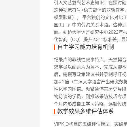
引入文艺复兴艺术史知识；在探讨硅谷创新
这种视觉符号+语言载体的双轨教学，
模型验证）。 平台独创的文化对比
国工厂》中的劳资关系术语。这种训
面。剑桥大学语言研究中心2022
化智商（CQ）提升2.3个标准差，
自主学习能力培育机制
纪录片的非线性叙事特点，天然契合项
求学员以纪录片为蓝本，完成从脚本
后，需撰写政策建议书并录制呼吁视
加4.2倍（牛津大学语言产出研究数
性化学习图谱。频繁暂停某历史片段
物访谈的学员，则推送采访技巧专项
个月内形成自主学习策略，远超传统教
教学效果多维评估体系
VIPKID构建的五维评估模型，突