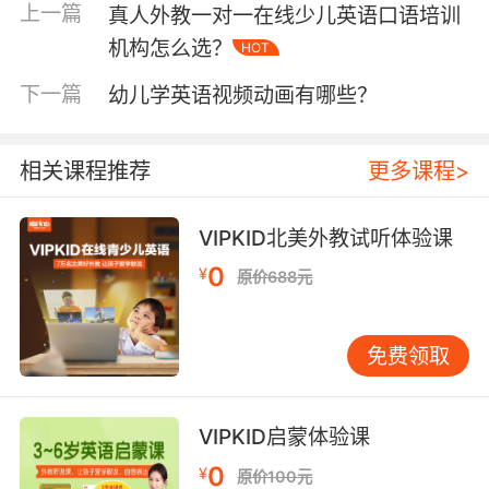
选择线上的英语口语培训班；孩子的英语基础比
上一篇
真人外教一对一在线少儿英语口语培训
较薄弱的话，可以选择线上的基础知识强化班，
机构怎么选？
HOT
“对症下药”才能找到一家合适的培训机构，也能
让孩子的学习得到有效的提升。
下一篇
幼儿学英语视频动画有哪些？
在线少儿英语培训机构如何选第二点就是看培训
机构的成立时间 一般来说线上的培训机构都是近
相关课程推荐
更多课程>
些年才成立的，但是成立时间早的培训机构其教
学经验也会更加丰富一些，那么他们在教学的时
VIPKID北美外教试听体验课
候也更有自己的心得体会。当然我们也不是说成
0
¥
原价688元
立时间短的机构就是不好的，因为毕竟现在的培
训市场是鱼龙混杂的，家长们最好是擦亮眼睛、
认真挑选。
免费领取
在线少儿英语培训机构如何选第三点就是看老师
的教学情况 培训机构的老师一定要具备专业的英
VIPKID启蒙体验课
语知识水平，再就是需要具备丰富的教学经验，
0
在教学上要有特色和自己的经验心得，这样孩子
¥
原价100元