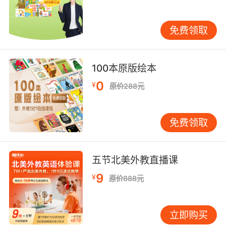
们才能接受到专业、系统的英语知识，在这样的
老师的带领下孩子们的英语学习也能更进一步。
免费领取
在线少儿英语培训机构如何选最后一点就是看培
训机构的官网，一般来说在线的英语学习都是通
100本原版绘本
过网络完成的，那么培训机构的官网设计一定要
是合理的，这样无论是上课还是约课都是比较方
0
¥
原价288元
便的，对于孩子的英语学习来说才是有利的。
免费领取
五节北美外教直播课
9
¥
原价888元
立即购买