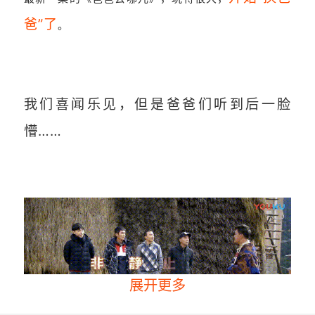
爸”了
。
我们喜闻乐见，但是爸爸们听到后一脸
懵……
展开更多