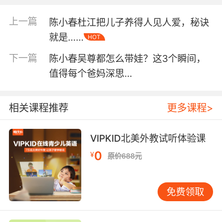
上一篇
陈小春杜江把儿子养得人见人爱，秘诀
就是……
HOT
下一篇
陈小春吴尊都怎么带娃？这3个瞬间，
炖
全（乱）新（
）的亲子关系，不同背景的碰撞，让
值得每个爸妈深思…
每一个暂时互换生活的爸爸和孩子们，无形中被激发
相关课程推荐
更多课程>
陈小
出自己潜藏的另一面，其中变化很明显的是
春、neinei和小
山竹！
VIPKID北美外教试听体验课
0
¥
原价688元
免费领取