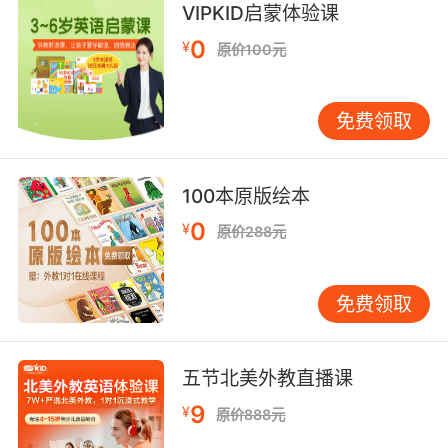
陈小春：
VIPKID启蒙体验课
0
¥
原价100元
原来我是“女儿奴”啊！
免费领取
一直想要个女儿的春哥，一看到要换的宝贝是小泡
100本原版绘本
开心得像个两百斤的孩子，成为现场唯
芙，
0
¥
原价288元
一美滋滋的奶爸。
免费领取
五节北美外教直播课
9
¥
原价888元