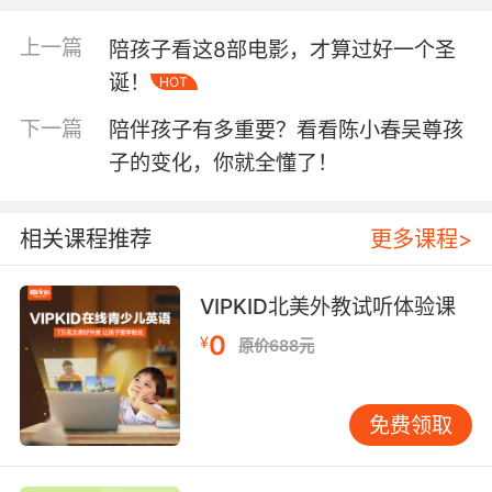
上一篇
陪孩子看这8部电影，才算过好一个圣
诞！
HOT
其实，
亲子旅行不能简单粗暴地用“有用”或“没有用”去
下一篇
陪伴孩子有多重要？看看陈小春吴尊孩
评价
。在孩子成长的过程中，童年时期的生活经验积
子的变化，你就全懂了！
累会影响其一生的发展方向。
相关课程推荐
更多课程>
如何将旅行与亲子教育结合起来，
让孩子在旅行途中
VIPKID北美外教试听体验课
茁壮成长，相信每位爸爸妈妈都有自己的见解。
0
¥
原价688元
免费领取
本周四
1月18日（
）20:00
，VIPKID家长V课堂邀
亲子旅行畅销书作者，台湾地区著名
请到了