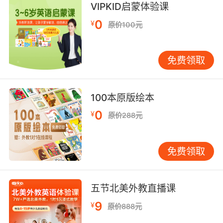
VIPKID启蒙体验课
旅游节目主持人
沈佳慧老师
，跟大家聊一聊如
0
¥
原价100元
何从亲子游中带给孩子受益终生的收获。
免费领取
本次讲座你将会听到——
100本原版绘本
0
¥
原价288元
1、带娃旅行怎样安排才能收获满满
免费领取
2、如何在旅行中培养孩子自主学习
五节北美外教直播课
3、注意！亲子旅行的常见误区
9
¥
原价888元