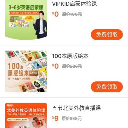
8. So so you sabotaged the relationship by
VIPKID启蒙体验课
throwing yourself at me.
0
¥
原价100元
所以你就想拿我当挡箭牌 来破坏你们的关系
免费领取
9. That's my problem. I'm too good at
sabotage.
这正是我的问题所在 我太擅长找事了
100本原版绘本
0
¥
原价288元
10. I won't let you sabotage the campaign.
我可不会允许你给竞选捣乱
免费领取
五节北美外教直播课
9
¥
原价888元