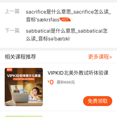
relationships.
上一篇
sacrifice是什么意思_sacrifice怎么读_
你的确有破坏我恋爱的历史
音标'sækrɪfaɪs
HOT
5. We can't sabotage the launch without it.
下一篇
sabbatical是什么意思_sabbatical怎
么读_音标səˈbætɪkl
没有这个我们无法阻止发射
6. If the plane was sabotaged, it had to be
相关课程推荐
更多课程>
one of them.
如果飞机被破坏了 肯定是他们中的一个干的
VIPKID北美外教试听体验课
0
7. So if the plane was sabotaged, one of them
¥
原价688元
did it.
所以如果是飞机遭到了破坏 一定是他们中的一个
免费领取
干的