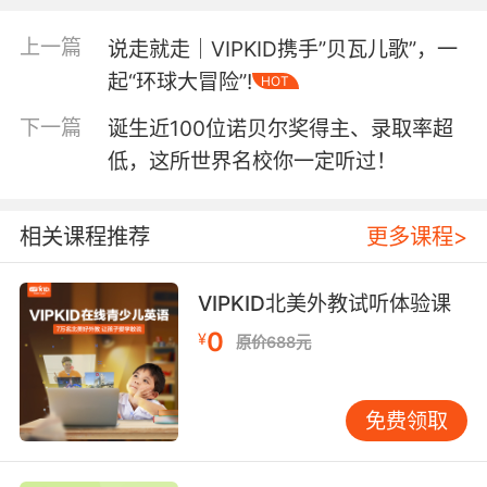
上一篇
说走就走｜VIPKID携手”贝瓦儿歌”，一
起“环球大冒险”!
HOT
下一篇
诞生近100位诺贝尔奖得主、录取率超
低，这所世界名校你一定听过！
相关课程推荐
更多课程>
相比之下，小编看到“灯”，只能想到“天黑了，快给我
VIPKID北美外教试听体验课
0
开灯”……
¥
原价688元
免费领取
再看一个8岁孩子的诗：