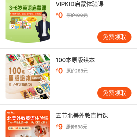
VIPKID启蒙体验课
0
¥
原价100元
免费领取
100本原版绘本
0
¥
原价288元
免费领取
五节北美外教直播课
9
¥
原价888元