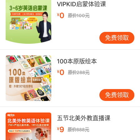
我等待這個時刻很久了 從你折磨我那刻就開始了
VIPKID启蒙体验课
9. That's a question I no longer care to
0
¥
原价100元
ponder.
这问题我已经不想去琢磨了
免费领取
10. It all came out of your imagination, so I'll
leave you to ponder on that.
100本原版绘本
0
¥
它完全来自你们的想象 就留给你们自己品味好了
原价288元
免费领取
五节北美外教直播课
9
¥
原价888元