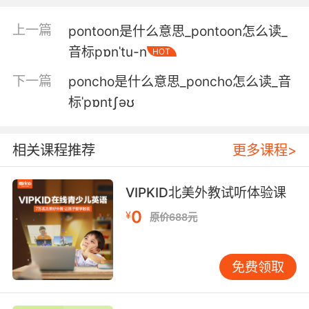
第三个… 我沉思了好一阵子
上一篇
pontoon是什么意思_pontoon怎么读_
5. Anyway, I'll leave you to ponder that.
音标pɒnˈtu-n
HOT
总之 你之后自己琢磨怎么办吧
下一篇
poncho是什么意思_poncho怎么读_音
6. But I'll have plenty of time to ponder it
标ˈpɒntʃəʊ
while I'm unemployed.
等我失业了 我会有很长时间 去思考的
相关课程推荐
更多课程>
7. So I was just pondering which of those
VIPKID北美外教试听体验课
stories was true.
0
¥
原价688元
所以我现在在想你们说的哪个故事是真的
8. I've been pondering this moment since you
免费领取
tortured me.