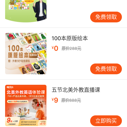
老师，他们会收取家长相对较低的费用，因此在
家长在选择的时候一定要注意这一点，不要贪图
免费领取
便宜到最后被骗。
100本原版绘本
接着是一对一外教的教学效果：
0
¥
原价288元
一般来讲老师享受的待遇与其自身的教学能力有
着直接的关系，教学能力强、效果好的外教享受
免费领取
的待遇就会相对较好，因此选择这些外教需要支
付的费用自然会相对的高一点，但是这样的外教
会让孩子的学习效果比较的好，因此这样的外教
五节北美外教直播课
也是家长们比较会选择的。
9
¥
原价888元
有关少儿外教一对一收费标准的情况介绍就是上
立即购买
面几个方面了，不过家长在给孩子选择一对一外