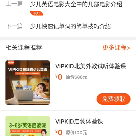
上一篇
少儿英语电影大全中的几部电影介绍
HOT
首先是一对一外教的教学经验：
下一篇
少儿快速记单词的简单技巧介绍
对于外教来讲同样也是要求教学经验的，虽然外
教在英语语言方面占据着很大的优势，但是这并
相关课程推荐
更多课程>
不代表任何一个外教老师就可以的。有丰富教学
经验的外教对中国孩子的了解会更多，同时对于
VIPKID北美外教试听体验课
中国孩子的课程也会比较的了解，这样的外教教
孩子英语的学习会更加的贴近孩子的需要。
0
¥
原价688元
免费领取
然后是一对一外教自身是否可以做外教老师：
外教老师不是随随便便一个老外就可以进行教学
VIPKID启蒙体验课
的，只有有这方面资格的外教才可以教学，但是
0
有些学习班为了可以吸引家长就随便找老外充当
¥
原价100元