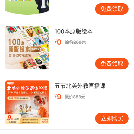
二、夯实学习的基础
免费领取
小学生学习英语最重要的就是打基础，上海学英
语经验认为小学生学习英语要从自然拼读开始，
100本原版绘本
并且也是按照小学生基础年龄的学习特点，肯定
0
¥
是要先培养锻炼其孩子的“听、说”能力的。因为
原价288元
其实英语学习的过程与母语是一样的，我们学习
母语就是在这样的环境中学会了说，再开始系统
免费领取
地学习拼音、生字以及文章等等。
五节北美外教直播课
那么这就要求学生们学习音标掌握正确的发音以
9
¥
原价888元
打下坚实的学习基础，这样之后的英语学习也会
变得更加简单。
立即购买
最后一点上海学英语经验认为小学生学习英语应