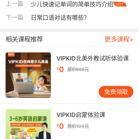
的，那么在小学阶段最重要的就是培养孩子学习
上一篇
少儿快速记单词的简单技巧介绍
HOT
英语的兴趣。学习可能本来是一件枯燥的事情，
但是找到乐趣之后孩子们才会更有积极性来学
下一篇
日常口语对话有哪些？
习。无论是家长还是老师都要多多激发孩子的学
习兴趣，比如通过英文动画、游戏、唱歌等的方
相关课程推荐
更多课程>
式，上海学英语经验认为都可以很好地调动孩子
学习英语的积极性。
VIPKID北美外教试听体验课
0
¥
原价688元
并且小学阶段孩子们的具体思维仍占据着比较大
的优势，那么生动形象的教学方式更能吸引孩子
免费领取
们的注意力。因此老师可以在学习的过程中为孩
子创造一些真实、鲜活的语境，那么这样不仅可
以培养孩子的兴趣还能达到比较不错的教学效
VIPKID启蒙体验课
果。
0
¥
原价100元