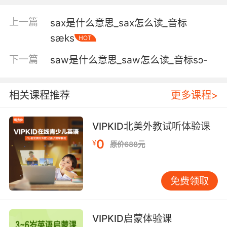
5. I play your stupid saxophone like that, .
上一篇
sax是什么意思_sax怎么读_音标
我就这么吹你的萨克斯管
sæks
HOT
下一篇
saw是什么意思_saw怎么读_音标sɔ-
6. I don't care if all of your children want
saxophone lessons.
相关课程推荐
更多课程>
我不在乎你的孩子想上什么萨克斯课
7. I wish I'd learned to play an instrument,
VIPKID北美外教试听体验课
probably saxophone.
0
¥
原价688元
我希望我能学一种乐器 比如萨克斯风
8. He's playing the saxophone in the school
免费领取
band tonight, and I'll miss it again.
他今晚在学校乐队表演上 吹萨克斯风 而我又不能
VIPKID启蒙体验课