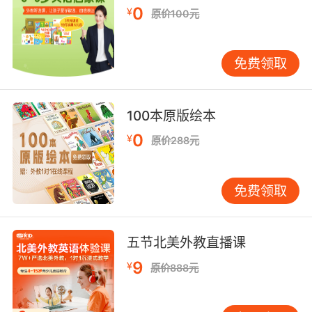
去了
0
¥
原价100元
9. Izzy hid it in his father's saxophone case
somewhere he knew it would be safe.
免费领取
伊兹把它藏在他父亲的萨克斯盒里 他知道放在那
里才安全
100本原版绘本
10. We want to be playing a saxophone in an
0
¥
原价288元
alley and have you walk by in a miniskirt with
a purse with gems.
免费领取
我们想在小巷里演奏萨克斯风 然后你们穿着超短
裙 挎着镶着宝石的包走过
五节北美外教直播课
9
¥
原价888元