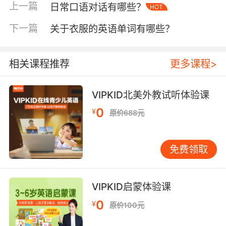
上一篇
日常口语对话有哪些？
HOT
隙使得气流产生摩擦而发出的声音。
下一篇
关于衣服的英语单词有哪些？
3、破擦音——这种指的是那些由爆破音和摩擦音
紧密结合所构成的音，发这种音的时候最好是注
意最初形成阻碍部位是要完全闭塞的，然后慢慢
相关课程推荐
更多课程>
地打开发声就可以了。
VIPKID北美外教试听体验课
4、鼻音——指的是口腔气流通路被阻塞了，然后
软腭下垂使得鼻腔通气而发出的声音。
0
¥
原价688元
5、流音——发这样的音的时候需要舌端的齿龈侧
流音，然后舌端仅仅贴住上齿龈、舌头前部也要
免费领取
向硬腭抬起来，口腔中的气流要从舌头的一侧或
者是两侧滑出来。
VIPKID启蒙体验课
6、滑音——指的是发音器官慢慢移向某一发音动
0
¥
原价100元
作而产生的过渡音。