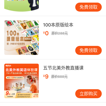
免费领取
美式英语音标发音第二类：按发音位置分类
1、双唇音——由上唇和下唇之间接触使得语流受
100本原版绘本
阻而构成的一种辅音。
0
¥
原价288元
2、唇齿音——是由下唇与上排牙齿的咬合而发出
的一种辅音。
免费领取
3、舌齿音——是由上下排的牙齿尖咬着舌头发出
的声音。
五节北美外教直播课
4、齿龈音——指的就是舌头与上排内牙龈之间发
9
¥
原价888元
出的一种音。
5、上颚音——也就是舌头贴着上颚而发出的一种
立即购买
音。