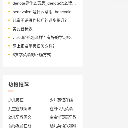
denote是什么意思_denote怎么读_音标dɪ'nəʊt
benevolent是什么意思_benevolent怎么读_音标bəˈnevələnt
儿童英语写作技巧的逐步提升？
美式音标表
vipkid价格怎么样？有好的学习经验分享吗？
网上报名学英语怎么样？
6岁学英语的正确方式
热搜推荐
少儿英语
少儿英语在线
儿童在线英语
在线少儿英语
幼儿早教英文
宝宝学英语早教
音标发音在线试听
幼儿英语兴趣班