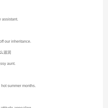
 assistant.
ff our inheritance.
么滋润
assy aunt.
se hot summer months.
日
attitude appealing.