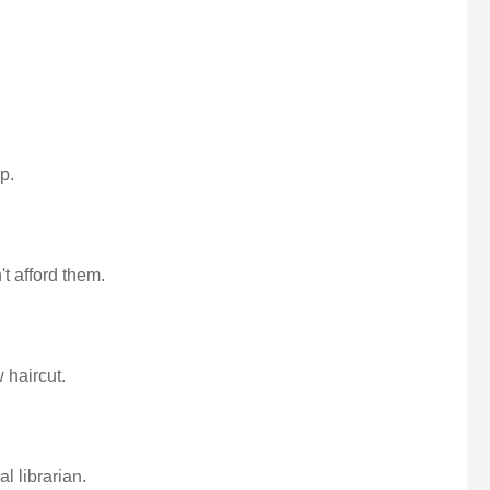
p.
't afford them.
 haircut.
al librarian.