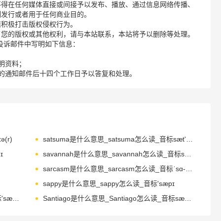
不得在任何媒体直接或间接予以发布、播放、通过信息网络传播、
制发行或者用于任何商业目的。
诺积极打击版权侵权行为。
了您的版权或其他权利，请与本站联系，本站将予以删除等处理。
请您在投诉邮件中写明如下信息：
明资料；
的通知邮件后十四个工作日予以答复和处理。
(r)
satsuma是什么意思_satsuma怎么读_音标sæt'su-mə
ɪ
savannah是什么意思_savannah怎么读_音标sə'vænə
sarcasm是什么意思_sarcasm怎么读_音标ˈsɑ-kæzəm
sappy是什么意思_sappy怎么读_音标'sæpɪ
sapphire是什么意思_sapphire怎么读_音标'sæfaɪə(r)
Santiago是什么意思_Santiago怎么读_音标sæntɪˈɑ-ɡəu