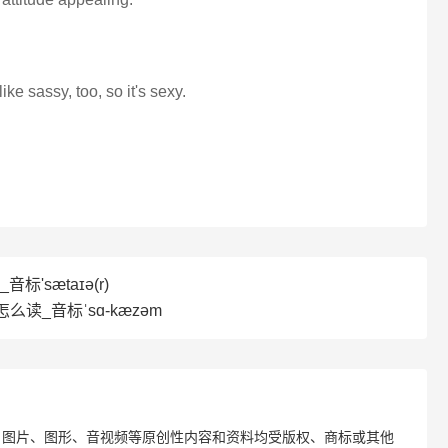
ike sassy, too, so it's sexy.
音标'sætaɪə(r)
怎么读_音标ˈsɑ-kæzəm
、图片、图形、音视频等原创性内容和资料均受版权、商标或其他