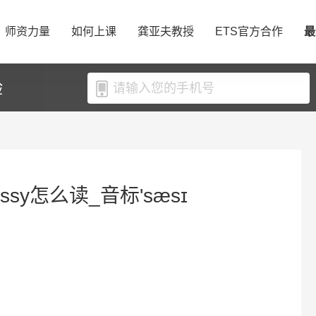
师资力量
如何上课
龚亚夫教授
ETS官方合作
最
验
ssy怎么读_音标'sæsɪ