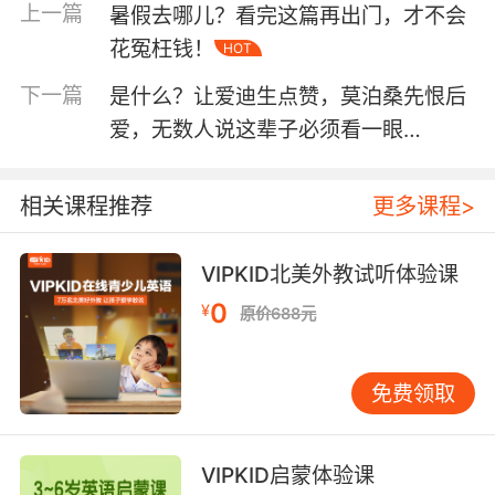
上一篇
暑假去哪儿？看完这篇再出门，才不会
花冤枉钱！
HOT
VIPKID
下一篇
是什么？让爱迪生点赞，莫泊桑先恨后
创意亲子照
爱，无数人说这辈子必须看一眼…
赏
相关课程推荐
更多课程>
VIPKID北美外教试听体验课
0
¥
原价688元
免费领取
VIPKID启蒙体验课