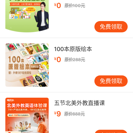
0
¥
原价100元
免费领取
100本原版绘本
0
¥
原价288元
免费领取
五节北美外教直播课
一家人躺在地上什么的最有爱了，从最上方俯
9
¥
原价888元
拍，每个家庭成员的笑脸都是灿烂的