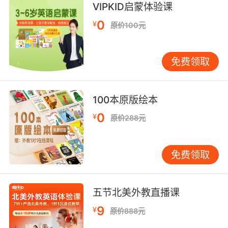
VIPKID启蒙体验课
10. I put curtis manning in command, if it's all
0
¥
原价100元
right with you.
我让柯蒂斯担任指挥 如果你不反对的话
免费领取
100本原版绘本
0
¥
原价288元
免费领取
五节北美外教直播课
9
¥
原价888元