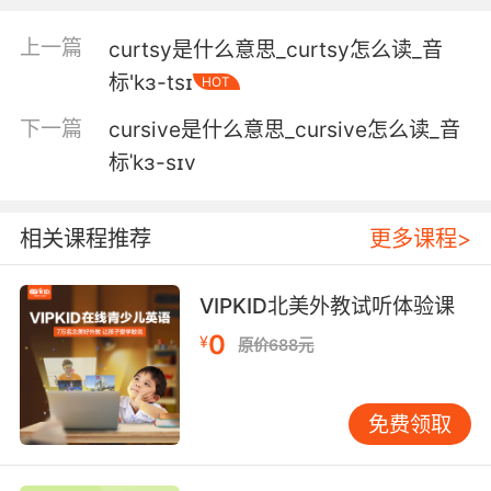
柯蒂斯 他们带走了一个人质
上一篇
curtsy是什么意思_curtsy怎么读_音
6. curtis, give me that jacket for her head.
标'kɜ-tsɪ
HOT
柯蒂斯 把那个夹克拿来 放她头下
下一篇
cursive是什么意思_cursive怎么读_音
标ˈkɜ-sɪv
7. curtis, take a team to the refinery.
柯蒂斯 带一组人去石油加工厂
相关课程推荐
更多课程>
8. curtis, my older one, he goes to college.
VIPKID北美外教试听体验课
柯蒂斯 我的长子 他上大学了
0
¥
原价688元
9. I understand curtis but we need crt here
now.
免费领取
我能理解 柯蒂斯 但是我们现在就需要 化学反应
小组过来