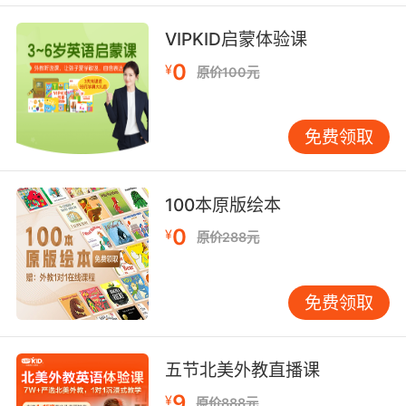
懂，其中涉及到了多个角色，家长可以和孩子玩角色扮演，是
VIPKID启蒙体验课
很棒的亲子互动方式哦~
0
¥
原价100元
Heidi D老师
免费领取
来认识一下今天讲故事的北美外教
！
名师绝技
100本原版绘本
0
Heidi D老师
来自美国，毕业于Azusa Pacific University，获得
¥
原价288元
了人文学科学士学位。Heidi老师曾在公立幼儿园教了六年二年
免费领取
级的学生，在过去的十年里她一直在家里教她的4个孩子。
Heidi老师业余时间还喜欢唱歌、表演、烹饪、打网球和滑水运
五节北美外教直播课
动。
9
¥
原价888元