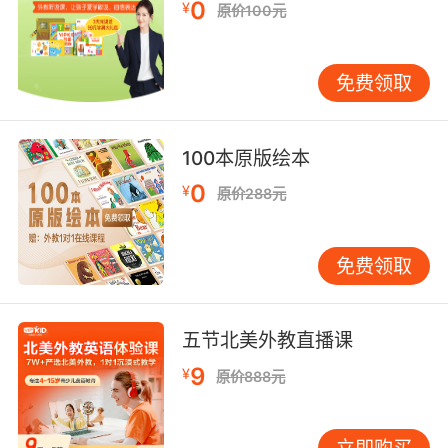
0
¥
原价100元
免费领取
100本原版绘本
0
¥
原价288元
免费领取
五节北美外教直播课
9
¥
原价888元