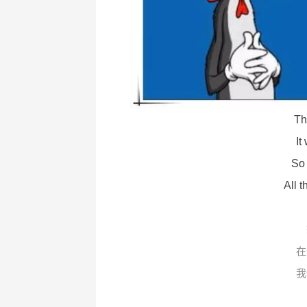
Th
It
So 
All t
在
我