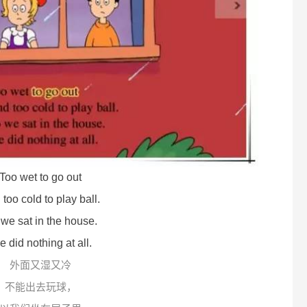
Too wet to go out
too cold to play ball.
we sat in the house.
 did nothing at all.
外面又湿又冷
不能出去玩球，