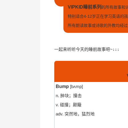
VIPKID睡前系列
的所有故事和
特别适合4-12岁正在学习英语的
所有朗读故事或诗歌的外教均经过
一起来听听今天的睡前故事吧~↓↓↓
Bump
[bʌmp]
n. 肿块；撞击
v. 碰撞；颠簸
adv. 突然地，猛烈地