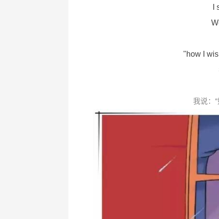
I 
We
"how I wi
我说：