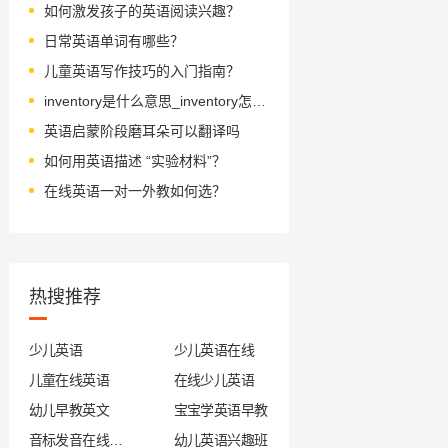
如何激发孩子的英语阅读兴趣？
日常英语单词有哪些？
儿童英语写作技巧的入门指南？
inventory是什么意思_inventory怎么读_音标'ɪnvəntrɪ
英语启蒙阶段磨耳朵可以翻译吗
如何用英语描述 “实验材料”？
在线英语一对一外教如何选？
热搜推荐
少儿英语
少儿英语在线
儿童在线英语
在线少儿英语
幼儿早教英文
宝宝学英语早教
音标发音在线试听
幼儿英语兴趣班