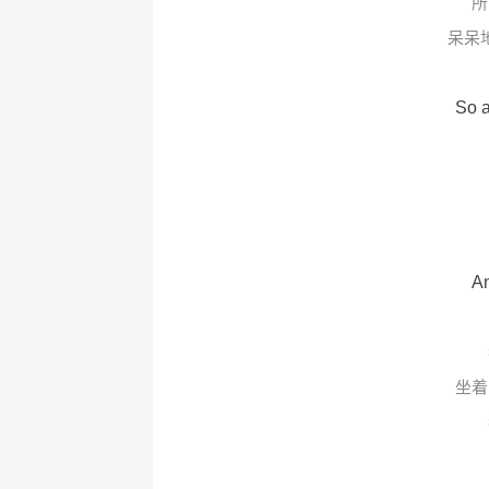
所
呆呆
So a
An
坐着