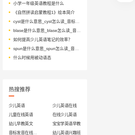
小学一年级英语教程是什么
《自然拼读启蒙教程1》绘本简介
cyst是什么意思_cyst怎么读_音标sɪst
blase是什么意思_blase怎么读_音标'blɑ-zeɪ
如何提高少儿英语笔记的效率？
spun是什么意思_spun怎么读_音标spʌn
什么时候用被动语态
热搜推荐
少儿英语
少儿英语在线
儿童在线英语
在线少儿英语
幼儿早教英文
宝宝学英语早教
音标发音在线试听
幼儿英语兴趣班