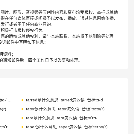
、图片、图形、音视频等原创性内容和资料均受版权、商标或其他
不得在任何媒体直接或间接予以发布、播放、通过信息网络传播、
制发行或者用于任何商业目的。
诺积极打击版权侵权行为。
了您的版权或其他权利，请与本站联系，本站将予以删除等处理。
请您在投诉邮件中写明如下信息：
明资料；
的通知邮件后十四个工作日予以答复和处理。
tarpaulin是什么意思_tarpaulin怎么读_音标tɑ-ˈpɔ-lɪn
tarred是什么意思_tarred怎么读_音标tɑ-d
(r)
tater是什么意思_tater怎么读_音标ˈteɪtə(r)
tara是什么意思_tara怎么读_音标tә'rɑ-
tarantula是什么意思_tarantula怎么读_音标tə'ræntʃələ
taper是什么意思_taper怎么读_音标'teɪpə(r)