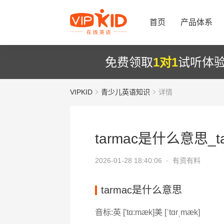
首页
产品体系
免费领取
1对1
试听体
VIPKID
青少儿英语知识
详情
tarmac是什么意思_t
2026-01-28 18:40:06 ·
有资有料
tarmac是什么意思
音标:英 ['tɑ:mæk]美 [ˈtɑrˌmæk]