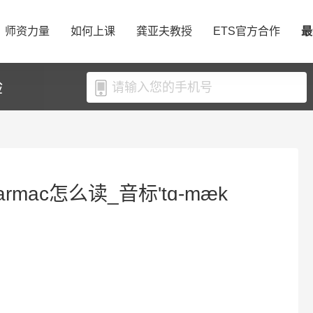
师资力量
如何上课
龚亚夫教授
ETS官方合作
最
验
armac怎么读_音标'tɑ-mæk