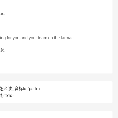
ac.
ing for you and your team on the tarmac.
组员
n怎么读_音标tɑ-ˈpɔ-lɪn
tә'rɑ-