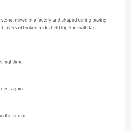
n stone; mixed in a factory and shaped during paving
layers of broken rocks held together with tar
s nighttime.
 over again.
遍
on the tarmac.