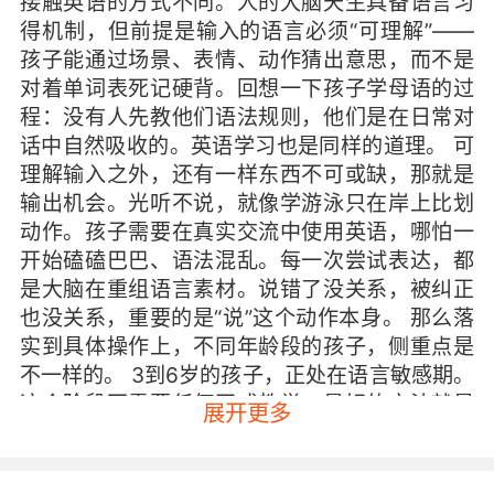
接触英语的方式不同。人的大脑天生具备语言习
得机制，但前提是输入的语言必须“可理解”——
孩子能通过场景、表情、动作猜出意思，而不是
对着单词表死记硬背。回想一下孩子学母语的过
程：没有人先教他们语法规则，他们是在日常对
话中自然吸收的。英语学习也是同样的道理。 可
理解输入之外，还有一样东西不可或缺，那就是
输出机会。光听不说，就像学游泳只在岸上比划
动作。孩子需要在真实交流中使用英语，哪怕一
开始磕磕巴巴、语法混乱。每一次尝试表达，都
是大脑在重组语言素材。说错了没关系，被纠正
也没关系，重要的是“说”这个动作本身。 那么落
实到具体操作上，不同年龄段的孩子，侧重点是
不一样的。 3到6岁的孩子，正处在语言敏感期。
这个阶段不需要任何正式教学，最好的方法就是
展开更多
“玩英语”。英文儿歌、原版动画、绘本故事，让
孩子在愉快的氛围中浸泡。家长可以每天固定15
到20分钟，陪孩子一起看、一起听、一起模仿。