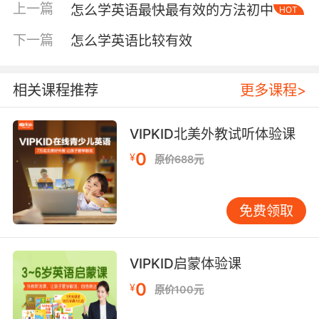
上一篇
怎么学英语最快最有效的方法初中
HOT
比如看一集《小猪佩奇》英文版，看完后和孩子
简单聊聊剧情，哪怕用中文聊，只要过程中穿插
下一篇
怎么学英语比较有效
几个英文词，孩子就会慢慢建立语感。这个年龄
段的孩子耳朵最灵，发音模仿能力也最强，抓住
这几年，后面会省很多力。 7到12岁的孩子，已
相关课程推荐
更多课程>
经具备了一定的认知能力，可以开始系统学习，
但方式依然要以兴趣为导向。分级阅读是这个阶
VIPKID北美外教试听体验课
段非常有效的工具。从简单的绘本过渡到桥梁
0
¥
原价688元
书，再到章节书，让孩子在阅读中自然积累词汇
和句型。我常跟家长说，不要急着让孩子查字
典，先让他们享受故事。一个词在书中出现七八
免费领取
次，孩子自然就记住了，这种记忆比背单词表牢
固得多。同时可以引入一些有趣的配音练习，让
孩子给喜欢的动画角色配音，既练发音又练表
VIPKID启蒙体验课
达，孩子玩得开心，学习效果反而更好。 13到18
0
¥
原价100元
岁的青少年，面临升学压力，时间紧任务重。这
个阶段需要更高效的方法。我的建议是把英语学