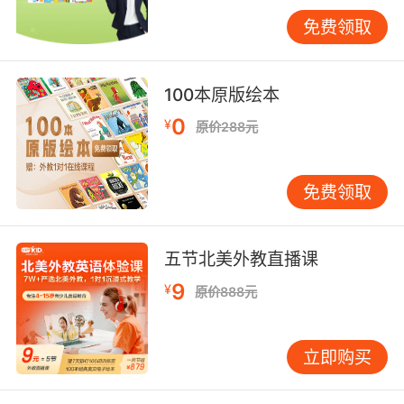
习和真实使用场景绑定。与其刷题背范文，不如
免费领取
让孩子用英语做一件他本来就感兴趣的事。喜欢
篮球的孩子可以看NBA英文解说，喜欢科技的孩
子可以读英文科技博客，喜欢音乐的孩子可以学
100本原版绘本
唱英文歌并理解歌词含义。当英语变成获取信息
0
¥
原价288元
的工具而非学习任务时，进步速度会明显加快。
写作方面，可以让孩子用英文写日记或影评，每
次不用多，三五句话也行，关键是养成用英语思
免费领取
考的习惯。 还有一个贯穿所有年龄段的核心要
素，就是高频接触。每天15分钟的效果，远远好
过周末集中两小时。语言学习不怕慢，就怕断。
五节北美外教直播课
大脑需要持续刺激才能形成稳固的神经连接，三
9
¥
原价888元
天打鱼两天晒网，每次都要重新预热，效率极
低。 说了这么多方法，家长可能会觉得无从下
手。其实最关键的一步，是给孩子找到一个能持
立即购买
续提供可理解输入和互动输出的环境。如果家长
自己英语不错，可以在家营造双语氛围；如果条