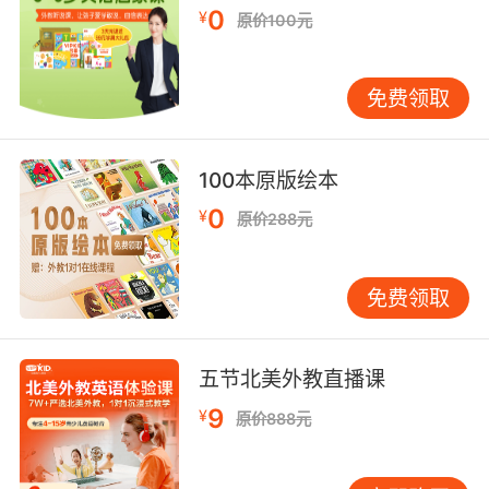
suicide.
0
¥
原价100元
你告诉我这不是懒惰自杀是什么
免费领取
100本原版绘本
0
¥
原价288元
免费领取
五节北美外教直播课
9
¥
原价888元