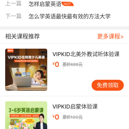
上一篇
怎样启蒙英语
HOT
语描述今天发生的三件事，或者把课本里的对话
改成自己的版本演出来。还可以列一个“万能句
下一篇
怎么学英语最快最有效的方法大学
型”清单，像“I think…”、“I like… because…”、
“Can you help me…”这类高频句式，写下来贴在
显眼处，随时能用。 第三个板块是“读”。阅读不
相关课程推荐
更多课程>
是逐字翻译，而是抓大意、猜词义。手抄报上可
以画一个“阅读小锦囊”，里面放几条策略：遇到
VIPKID北美外教试听体验课
生词先根据上下文猜意思，读完一段用自己的话
0
¥
原价688元
复述一遍，看到好句子用荧光笔画下来。这些策
略写成简短的口诀，配上可爱的图标，孩子更容
易记住。 第四个板块是“写”。写作从模仿开始。
免费领取
手抄报上可以开辟一个“句子变变变”的区域，展
示如何把一个简单句逐步扩展成丰富的长句。比
如从“I have a dog.”变成“I have a cute white
VIPKID启蒙体验课
dog that loves to play with me in the park.”，
0
¥
原价100元
用不同颜色的笔标注每次添加的部分，孩子一看
就明白写作是怎么“长”出来的。 内容定好了，接