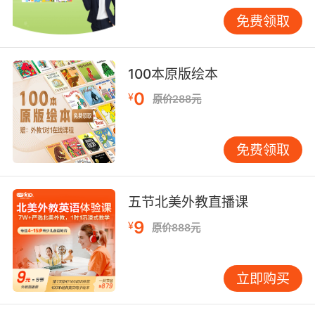
下来是版面设计。标题要醒目，可以直接用“我的
免费领取
英语学习秘籍”或“英语进步小妙招”这类孩子喜欢
的说法。四个板块各占一个区域，用不同的边框
和底色区分开来。每个板块配一个小图标：耳朵
100本原版绘本
代表“听”，嘴巴代表“说”，眼睛代表“读”，铅笔代
0
¥
原价288元
表“写”。图标不需要画得多精致，孩子自己动手
画的最有成就感。 制作步骤上，建议分三次完
成，不要一口气赶工。第一次，和孩子一起讨论
免费领取
四个板块分别放什么内容，把草稿写在白纸上。
这个过程是亲子交流的好时机，你可以问问孩子
“你觉得怎么练听力最舒服”，让孩子自己拿主
五节北美外教直播课
意，家长只负责补充和引导。第二次，把定好的
9
¥
原价888元
内容誊写到正式纸上，画好边框和图标，注意字
迹工整、行距均匀。第三次，做最后的装饰和检
查，看看有没有拼写错误，颜色搭配是否协调。
立即购买
在整个过程中，家长的角色是“脚手架”，不是“代
工”。你帮孩子搭好框架，具体的内容填充和绘制