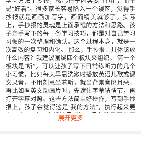
学习方法手抄报，核心在于内容要“有用”，而不
是“好看”。很多家长容易陷入一个误区，觉得手
抄报就是画画加写字，画面精美就够了。实际
上，手抄报的灵魂是上面承载的方法和思路。孩
子亲手写下的每一条学习技巧，都是对自己学习
习惯的一次整理和确认。这个过程本身，就是一
次高效的复习和内化。 那么，手抄报上具体该放
什么内容？我建议围绕四个板块来组织。 第一个
板块是“听”。可以让孩子写下日常练听力的几个
小习惯，比如每天早晨洗漱时播放英语儿歌或课
文录音，不用刻意坐着听，就当背景音磨耳朵。
再比如看英文动画片时，先遮住字幕猜情节，再
打开字幕对照。这些方法简单好操作，写到手抄
报上，孩子会觉得这是“我的方法”，执行起来更
有动力。 第二个板块是“说”。很多孩子不敢开
展开更多
口，不是因为不会，而是怕说错。手抄报上可以
设计一个“开口小妙招”栏目，让孩子总结几个自
己觉得好用的表达方式。比如每天对着镜子用英