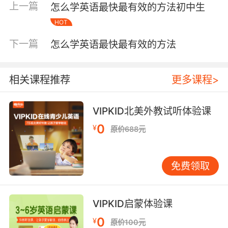
上一篇
怎么学英语最快最有效的方法初中生
就专注地听，同一段内容反复听三到五遍，直到
HOT
能跟着录音的节奏在心里默念出来。这个过程训
练的不只是耳朵，更是大脑对英语声音信号的加
下一篇
怎么学英语最快最有效的方法
工速度。我教过的学生里，凡是听力扎实的，背
单词和学语法的效率都明显更高，因为他们脑子
里已经存了大量正确的语音样本，学新东西时能
相关课程推荐
更多课程>
自动对上号。 第二个动作，用阅读把词汇和语法
“泡”出来。孤立背单词是效率最低的方式之一，
VIPKID北美外教试听体验课
今天背明天忘，就算记住了也不会用。更好的做
0
¥
法是让孩子读适合他水平的英文读物，在故事和
原价688元
语境中反复遇见同一个词，大脑会自动把它“刻”
进去。推荐从分级读物入手，比如“书虫”系列或
免费领取
“黑猫”系列，从初一水平开始，一本一本往上
读。读的时候不要一遇到生词就查字典，先猜，
猜不出来再查。每页查词不要超过三个，否则说
VIPKID启蒙体验课
明这本书太难了，应该换一本更简单的。每天读
0
¥
十到十五分钟，坚持一个学期，词汇量增长会让
原价100元