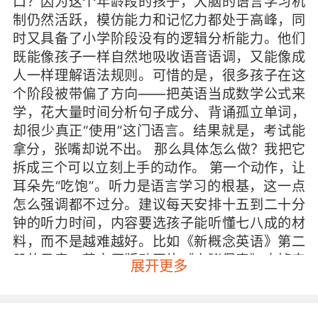
口？因为这个年龄段的孩子，大脑的语言学习机
制仍然活跃，模仿能力和记忆力都处于高峰，同
时又具备了小学阶段没有的逻辑分析能力。他们
既能像孩子一样自然地吸收语音语调，又能像成
人一样理解语法规则。可惜的是，很多孩子在这
个阶段被带偏了方向——把英语当成数学公式来
学，花大量时间分析句子成分、背诵孤立单词，
却很少真正“使用”这门语言。结果就是，考试能
拿分，张嘴却说不出。 那么具体怎么做？我把它
拆成三个可以立刻上手的动作。 第一个动作，让
耳朵先“吃饱”。听力是语言学习的根基，这一点
怎么强调都不过分。建议每天安排十五到二十分
钟的听力时间，内容要选孩子能听懂七八成的材
料，而不是越难越好。比如《新概念英语》第二
册的录音、英文原版动画片《小猪佩奇》去掉字
展开更多
幕的版本、或者一些专门为初中生录制的英文播
客。关键在于“可理解”——孩子不需要听懂每一
个词，但能跟上大意。听的时候不要做别的事，