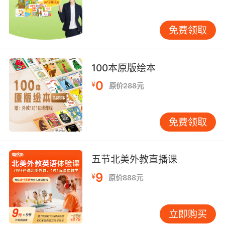
你和孩子都感到惊讶。更重要的是，大量阅读能
帮孩子建立“语感”——那种说不清道不明、但做
免费领取
题时就是能选对的直觉。语法规则在阅读中被反
复印证，远比死记硬背来得牢固。 第三个动作，
也是最容易被忽视的——开口说、动笔写，并且
100本原版绘本
要有人给反馈。很多孩子听力不错、阅读也行，
0
¥
但一到口语和写作就卡壳。原因很简单：输入和
原价288元
输出之间有一道坎，不练就跨不过去。家长可以
鼓励孩子每天用英语复述一件当天发生的小事，
免费领取
哪怕只有三五句话。比如吃完晚饭后，让孩子用
英语说说今天体育课上发生了什么。说不出来没
关系，先用中文想一遍，再试着翻译。写的话，
五节北美外教直播课
可以从每天写三句英文日记开始。关键在于，这
9
¥
些输出需要有人帮忙纠正。如果家长自己英语不
原价888元
错，可以帮孩子看看；如果条件有限，找一个靠
谱的老师定期批改和指导，效果会好很多。错误
立即购买
如果不及时纠正，练得越多反而越固化。 说到这