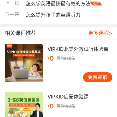
上一篇
怎么学英语最快最有效的方法
HOT
这几件事入手： • 选孩子能看懂七八成的动画片
或绘本。比如孩子已经知道“apple”“dog”“run”这
下一篇
怎么提升孩子的英语听力
些词，就找画面能把这些词的意思“演”出来的内
容。孩子看不懂的地方，靠画面去猜，猜着猜着
就懂了，这个过程本身就是学习。 • 把英语和具
相关课程推荐
更多课程>
体场景绑定。起床时说“Time to get up”，吃饭时
聊“What do you want to eat”，出门前问
VIPKID北美外教试听体验课
“Where are your shoes”。不用刻意教，就在日
0
¥
原价688元
常生活里自然地用。孩子一开始可能没反应，但
听多了，他会先理解，再模仿，最后主动说。 •
别急着纠正。孩子说“I go to school
免费领取
yesterday”，你不用立刻打断说“不对，应该是
went”。你只需要在接下来的对话里自然地用对
的形式回应他：“Oh, you went to school
VIPKID启蒙体验课
yesterday?What did you do there?” 孩子听到
0
¥
原价100元
正确的说法，自己会调整。频繁纠错只会让孩子
不敢开口。 让输入变成输出，需要一点耐心 有一