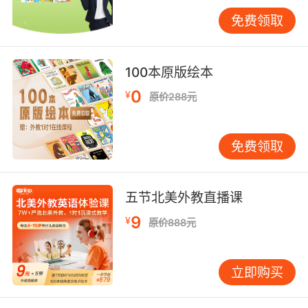
个现象几乎所有家长都会遇到：孩子听了看了不
免费领取
少英语内容，但就是不开口说。于是家长开始焦
虑，是不是方法不对，是不是孩子没天赋。 这其
实是一个必经阶段，语言教学里叫“沉默期”。孩
100本原版绘本
子在沉默期里并不是什么都没学，他的大脑在默
0
¥
原价288元
默积累语音、词汇和句型。就像水壶烧水，在水
烧开之前你看不到任何动静，但热量一直在往里
灌。积累够了，开口是水到渠成的事。 我教过一
免费领取
个六岁的小女孩，前四个月上课几乎不说话，但
她妈妈坚持每天给她听英语儿歌、看简单的动画
片。到第五个月的某一天，她突然在课堂上完整
五节北美外教直播课
地说出了“Can I have a red one, please”，把在
9
¥
原价888元
场的人都惊到了。她妈妈后来跟我说，那一刻觉
得之前所有的等待都值了。 所以，别用“说不说”
来当唯一的标准。只要孩子在持续接触可理解的
立即购买
英语内容，并且愿意参与、不排斥，方向就是对
的。 选对陪伴的人，比选对教材更重要 这一点我