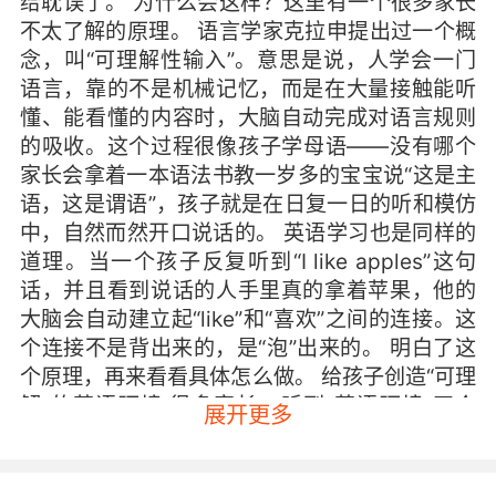
给耽误了。 为什么会这样？这里有一个很多家长
不太了解的原理。 语言学家克拉申提出过一个概
念，叫“可理解性输入”。意思是说，人学会一门
语言，靠的不是机械记忆，而是在大量接触能听
懂、能看懂的内容时，大脑自动完成对语言规则
的吸收。这个过程很像孩子学母语——没有哪个
家长会拿着一本语法书教一岁多的宝宝说“这是主
语，这是谓语”，孩子就是在日复一日的听和模仿
中，自然而然开口说话的。 英语学习也是同样的
道理。当一个孩子反复听到“I like apples”这句
话，并且看到说话的人手里真的拿着苹果，他的
大脑会自动建立起“like”和“喜欢”之间的连接。这
个连接不是背出来的，是“泡”出来的。 明白了这
个原理，再来看看具体怎么做。 给孩子创造“可理
解”的英语环境 很多家长一听到“英语环境”四个
展开更多
字，就觉得要把孩子送到国外才行。其实完全不
用。现在的条件比十年前好了太多，在家就能搭
建一个不错的英语小环境。 具体操作上，可以从