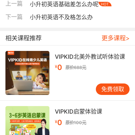
上一篇
小升初英语基础差怎么办呢
HOT
之间的快速连接。这个连接一旦建立，背单词的
效率会明显提升，因为孩子不再是一个字母一个
下一篇
小升初英语不及格怎么办
字母地死记，而是靠声音线索辅助记忆。 词汇和
阅读，要“捆在一起”补 集中背单词，一天二三十
个，效果往往很差。孤立背下来的单词，孩子既
相关课程推荐
更多课程>
不知道怎么用，也记不牢。更推荐的方式是“在阅
读中积累词汇”。找一些适合小升初孩子的分级读
VIPKID北美外教试听体验课
物或带音频的简易故事，难度控制在能读懂七八
0
¥
原价688元
成。读的时候不要一遇生词就查，先根据上下文
猜意思，读完一小段再回头查两三个真正影响理
解的关键词。因为有故事情境支撑，这样记下来
免费领取
的单词比单词表牢固得多。 阅读材料不必追求“初
中水平”或“原版读物”，适合的才是最好的。孩子
读得下去、愿意读，比什么都重要。哪怕一开始
VIPKID启蒙体验课
读的是小学三四年级难度的内容，只要读进去
0
¥
原价100元
了，就是在积累。 语法别急着“系统学” 很多家长
想让孩子暑假提前过一遍初中语法，这个想法可