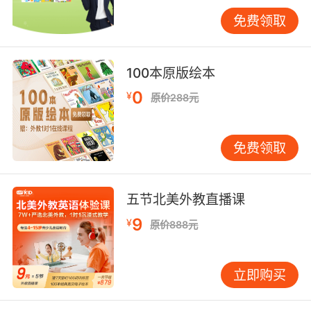
以理解，但不建议作为重点。语法规则是建立在
免费领取
大量语言输入基础上的总结。孩子脑子里没有足
够的英语句子储备，直接学规则就像还没见过几
条河就去学水利工程，学完了也不知道这些规则
100本原版绘本
到底在说什么。 暑假里语法可以碰，但方式要
0
¥
原价288元
轻。比如在跟读和阅读中，遇到反复出现的句
式，家长可以随口点一句：“你看，‘他正在跑
步’英语里是‘He is running’，‘她正在唱歌’是‘She
免费领取
is singing’，它们都有一个‘is’加一个带‘ing’的
词，这就是英语里说‘正在做某事’的办法。”在真
实语境里顺带提一句，孩子更容易理解，也不会
五节北美外教直播课
觉得语法可怕。 给孩子一个“不怕英语”的心理起
9
¥
原价888元
点 六年级的孩子已经很有自尊心。英语差这件
事，在学校里可能已被批评或比较过，孩子心里
是清楚的，也是难受的。如果暑假家长再摆出“你
立即购买
英语太差了必须恶补”的姿态，孩子很容易抵触甚
至自我放弃。建议把暑假的英语学习尽量做得“不