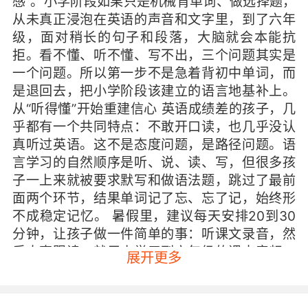
感”。小学阶段如果只是机械背单词、做选择题，
从未真正浸泡在英语的声音和文字里，到了六年
级，面对稍长的句子和段落，大脑就会本能抗
拒。看不懂、听不懂、写不出，三个问题其实是
一个问题。所以第一步不是急着背初中单词，而
是退回去，把小学阶段该建立的语言地基补上。
从“听得懂”开始重建信心 英语成绩差的孩子，几
乎都有一个共同特点：不敢开口读，也几乎没认
真听过英语。这不是态度问题，是路径问题。语
言学习的自然顺序是听、说、读、写，但很多孩
子一上来就被要求默写和做语法题，跳过了最前
面两个环节，结果单词记了忘、忘了记，始终形
不成稳定记忆。 暑假里，建议每天安排20到30
分钟，让孩子做一件简单的事：听课文录音，然
后大声跟读。就用小学三到六年级的课本音频，
展开更多
一天一小段，反复听、反复跟读，直到能不看课
本大致复述出来。这个过程表面在练听力和口
语，实际是在帮大脑建立“英语声音”和“文字意思”