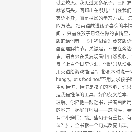
就会熄灭。我见过太多孩子，三四岁
就皱眉头。问题出在哪儿？出在我们把
英语本身，而是枯燥的学习方式。 
的方法。 把英语藏进孩子喜欢的事情
间”，只需在孩子已经在做的事情里
版的给他看。《小猪佩奇》英文版语
画面理解情节。关键是，不要在旁边一
事，语言会在反复观看中自然吸收。
累了上百个日常词汇，他妈妈从没要
用英语给游戏“配音”。搭积木时说一句“Wow, 
hungry, let’s feed he
主动模仿。模仿是孩子的本能，你只
是我最推荐的工具。好的英文绘本，
理解。你陪他一起翻书，指着画面用
的地方一起屏住呼吸——这时候，英
有个小窍门：挑那些句子有重复、有
么？》，全书就一个句式反复出现，