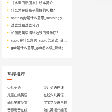
《水里的新朋友》绘本简介
什么才是给孩子最好的礼物？
scathingly是什么意思_scathingly怎么读_音标'skeɪðɪŋlɪ
过去式和过去分词
如何用英语描述地铁的音乐厅？
squid是什么意思_squid怎么读_音标skwɪd
gait是什么意思_gait怎么读_音标ɡeɪt
热搜推荐
少儿英语
少儿英语在线
儿童在线英语
在线少儿英语
幼儿早教英文
宝宝学英语早教
音标发音在线试听
幼儿英语兴趣班