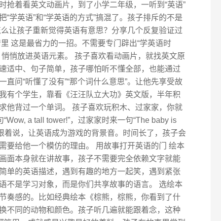
时抢着看英文动画片，到了小学二年级，一听到“英语”
“学英语”和“学英语的方式”搞混了。孩子排斥的不是
怎么让孩子重新觉得英语有意思？分享几个反复验证过
里 这是最省力的一招。不需要专门辟出“学英语时
，悄悄放进英语元素。 孩子喜欢看动画片，就找英文原
速适中、句子简单，孩子哪怕听不懂全部，也能通过
直问“听懂了没有”“那个词什么意思”。让他先享受故
我有个学生，靠看《汪汪队立大功》英文版，半年积
求他背过一个单词。 孩子喜欢玩积木、过家家，你就
a tall tower!”，过家家时来一句“The baby is
r.”不用要求孩子跟着说，让英语成为游戏的背景音。时间长了，孩子会
需要给他一个模仿的理由。 用故事打开英语的门 绘本
画面本身就在讲故事，孩子不需要完全依赖文字就能
简单的英语描述，遇到有趣的地方一起笑，遇到紧张
语不是学习对象，而是你们共享故事的语言。 选绘本
节奏感的。比如经典绘本《棕熊，棕熊，你看到了什
换不同的动物和颜色。孩子听几遍就能跟着念，这种