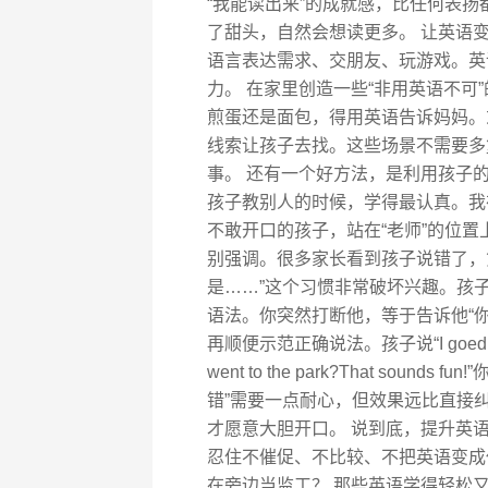
“我能读出来”的成就感，比任何表
了甜头，自然会想读更多。 让英语变
语言表达需求、交朋友、玩游戏。英
力。 在家里创造一些“非用英语不可
煎蛋还是面包，得用英语告诉妈妈。
线索让孩子去找。这些场景不需要多
事。 还有一个好方法，是利用孩子的
孩子教别人的时候，学得最认真。我
不敢开口的孩子，站在“老师”的位置
别强调。很多家长看到孩子说错了，
是……”这个习惯非常破坏兴趣。孩
语法。你突然打断他，等于告诉他“你
再顺便示范正确说法。孩子说“I goed to 
went to the park?That so
错”需要一点耐心，但效果远比直接
才愿意大胆开口。 说到底，提升英
忍住不催促、不比较、不把英语变成
在旁边当监工？ 那些英语学得轻松