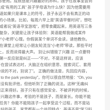
扬都管用。成就感是兴趣最好的养料，孩子在故事里尝到
成“有用的工具” 孩子学母语为什么快？因为他需要用
语如果只是课本上的符号，孩子永远不会有真正的动
”的小场景。比如，每周六早上是“英语早餐时间”，想吃
或者玩“英语寻宝游戏”，把零食藏起来，用英语写三条
复杂，关键是让孩子体验到：英语能帮我做成某件
“小老师”心理。你假装某个单词不会读，请他教你。
在课堂上经常让小朋友轮流当“小老师”带读，那些平时
上，反而说得最大声。 别让纠错毁了兴趣 这一点要特
第一反应就是纠正——“不对，不是这样说，应该
子在尝试表达时，大脑正在组织意思、搜索词汇、套用
说的不对，别说了”。 正确的做法是，先回应内容，
the park yesterday”，你可以很自然地接：“Oh, you
unds fun!”你没有批评他，但他听到了正确的说法。这种“无痛纠
纠正来得好。孩子只有在感觉安全、不被评判的时候，
语兴趣这件事，考验的不是孩子，而是家长。你能不能
任务？你能不能陪孩子一起享受这个过程，而不是站
又好的孩子，家里都有一个共同特点：英语不是“学习科