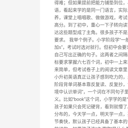
得难；但如果提前把能力铺垫到位，
语，看起来学的是同一门语言，实际
养，课堂上唱唱歌、做做游戏，考试
高分。到了初中，重心一下子转向读
达这些题型成了主角。很多孩子不是
要求。 我举个例子。小学阶段学“一般
加s”，考试时选对就行。但初中会
自己写出正确的句子。这两者之间隔着
标要求掌握六七百个词，初中一上来
来简单，但考试卷子上的阅读文章里
小升初英语真正让孩子感到吃力的，
阶段背单词基本靠反复读、反复抄，
境中认识单词”，一个词在不同句子
义。比如“book”这个词，小学学的是“书
孩子如果只会死记硬背，看到就懵了
分布的，今天学一点，明天学一点，
节奏快，默认孩子已经具备了基本的