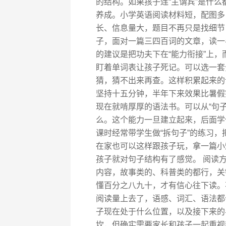
的结构。如果孩子连“主谓宾”是什么
养成。小学英语阅读材料短，配图多
长、信息量大，题目不再只是找细节
子，面对一篇三四百词的文章，读一
的建议是把功夫下在“能力衔接”上，
盯着单词表让孩子死记。可以选一套
猜，猜不出来再查。这样积累起来的
坚持十五分钟，半年下来效果比暑假
现在就啃厚厚的语法书。可以从“句
么。这个能力一旦建立起来，后面学
课时经常带学生做“拆句子”的练习
在家也可以这样跟孩子玩，拿一篇小
孩子就对句子结构有了感觉。 阅读
内容，故事类的、科普类的都行，关
懂百分之八九十，才有信心往下读。
阅读量上去了，语感、词汇、语法都
子现在处于什么位置，以及接下来的
坎，但确实需要家长和孩子一起重视