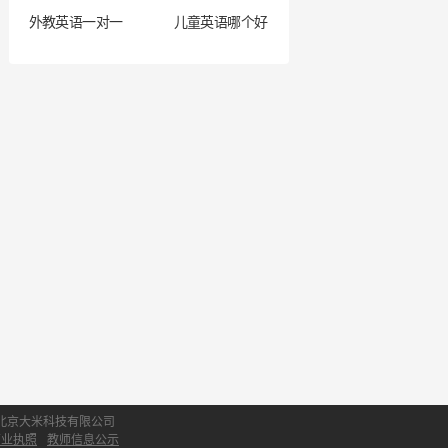
外教英语一对一
儿童英语哪个好
北京大米科技有限公司
营业执照
教师信息公示