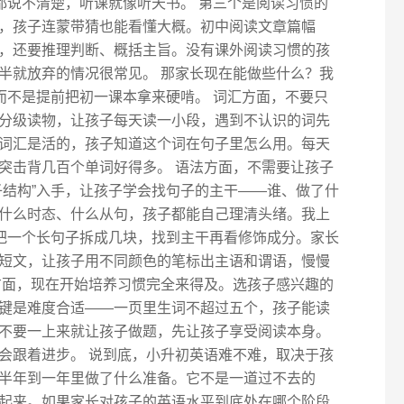
都说不清楚，听课就像听天书。 第三个是阅读习惯的
，孩子连蒙带猜也能看懂大概。初中阅读文章篇幅
，还要推理判断、概括主旨。没有课外阅读习惯的孩
半就放弃的情况很常见。 那家长现在能做些什么？我
而不是提前把初一课本拿来硬啃。 词汇方面，不要只
分级读物，让孩子每天读一小段，遇到不认识的词先
词汇是活的，孩子知道这个词在句子里怎么用。每天
突击背几百个单词好得多。 语法方面，不需要让孩子
子结构”入手，让孩子学会找句子的主干——谁、做了什
什么时态、什么从句，孩子都能自己理清头绪。我上
，把一个长句子拆成几块，找到主干再看修饰成分。家长
短文，让孩子用不同颜色的笔标出主语和谓语，慢慢
方面，现在开始培养习惯完全来得及。选孩子感兴趣的
键是难度合适——一页里生词不超过五个，孩子能读
不要一上来就让孩子做题，先让孩子享受阅读本身。
会跟着进步。 说到底，小升初英语难不难，取决于孩
半年到一年里做了什么准备。它不是一道过不去的
起来。如果家长对孩子的英语水平到底处在哪个阶段