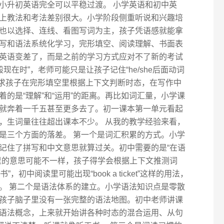
小升初英语完全可以平稳过渡。 小学英语和初中英
上教法和考法差别很大。小学阶段侧重听说和兴趣培
也以选择、连线、看图写词为主，孩子凭语感就能拿
写和语法系统化学习，完形填空、阅读理解、书面表
英语变差了，而是之前的学习方式应对不了新的考试
现在时”，老师可能只是让孩子记住“he/she后面动词
要求孩子在完形填空里根据上下文判断时态，在写作中
的是“理解”和“运用”的距离。再比如词汇量，小学课
就奔着一千五甚至更多去了。初一课本第一单元看起
，生词量往往超出课本不少。 从我的教学经验来看，
是三个方面的落差。 第一个是词汇积累的方式。小学
记住了拼写和中文意思就算过关。初中需要的是“在语
里的意思可能不一样，孩子得学会根据上下文推测词
”，初中阅读里可能出现“book a ticket”这样的用法，
。 第二个是语法体系的建立。小学语法知识点是零散
孩子脑子里没有一张完整的语法地图。初中老师讲课
语法概念，上来就开始讲各种时态的混合运用、从句