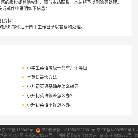
了您的版权或其他权利，请与本站联系，本站将予以删除等处理。
请您在投诉邮件中写明如下信息：
明资料；
的通知邮件后十四个工作日予以答复和处理。
小学生英语考级一共有几个等级
学英语最快方法
小升初英语基础差怎么辅导
小升初英语很差怎么办?
小升初英语不好怎么办
ID 京ICP证 150842号
京公网安备 11010502037381号
京ICP备14002500号-1
营许可证(京零)字第海170127号
广播电视节目制作经营许可证(京)字第08921号