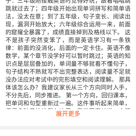
子：三年级刚接触英语时觉得好玩，跟着唱唱跳
跳就过去了；四年级开始出现单词拼写和简单语
法，没太在意；到了五年级，句子变长、阅读出
现，漏洞开始放大；六年级综合运用一来，前面
的窟窿全暴露了，成绩直接掉到及格线以下。 这
不是孩子突然变笨了，而是英语学习有一条铁
律：前面的没消化，后面的一定卡住。英语不像
数学，某个章节没学好可以暂时跳过；英语的知
识点是层层叠加的，单词量不够就看不懂句子，
句子结构不熟就写不出完整表达，阅读量不足就
没办法应对考试中的完形填空和阅读理解。 那具
体该怎么办？我建议家长从三个方向同时入手，
不分先后，同步推进。 第一个方向，回归课本，
把单词和句型重新过一遍。这件事听起来简单，
但很多孩子恰恰栽在这里。我常跟家长说一个简
展开更多
单的检验方法：翻开六年级下册课本任意一页，
让孩子读出来。如果读得磕磕巴巴，说明单词的
发音和认读就没过关；如果能读但不知道意思，