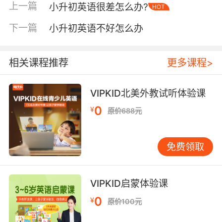
上一篇
小升初英语很差怎么办?
HOT
说明词汇量有缺口；如果知道意思但说不出整句
话在讲什么，说明句型结构没掌握。这三种情况
下一篇
小升初英语不好怎么办
对应的补救重点完全不同——第一种要回到音标
和拼读，第二种要集中突破高频词汇，第三种要
梳理基本句型。别急着刷题，课本没过关，刷题
相关课程推荐
更多课程>
只是反复强化错误。 第二个方向，建立基本的语
法框架。小升初阶段不需要学太深的语法，但四
VIPKID北美外教试听体验课
个基础时态必须搞清楚：一般现在时、现在进行
0
¥
原价688元
时、一般过去时、一般将来时。这四个时态覆盖
了小学阶段绝大多数考点。我的经验是，不要让
孩子死记硬背语法规则，而是用时间轴的方式帮
免费领取
他们建立直观理解——画一条线，标出"现在"这
个点，往前是过去，往后是将来，正在发生的是
进行。很多孩子不是不理解时态的概念，而是从
VIPKID启蒙体验课
来没有人在他们脑子里建立过这个画面。一旦画
0
¥
原价100元
面建立起来，再配合每个时态最常用的几个时间
标志词去练习，正确率会明显提升。 第三个方