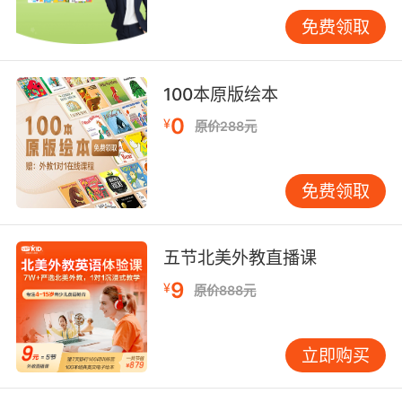
向，用阅读带动整体语感。这一点往往被焦虑的
免费领取
家长忽略，因为阅读见效慢，不如刷题来得直
接。但我想说一个事实：小升初英语考试中，阅
读理解和完形填空的分值占比越来越高，而这些
100本原版绘本
题型考的不是单个知识点，是综合理解能力。综
0
¥
原价288元
合理解能力从哪里来？从阅读中来。选什么材料
读很关键。太难的会打击信心，太简单的没有提
升效果。我建议选那些一页里面孩子能读懂百分
免费领取
之七十到八十内容的短文，剩下那百分之二十左
右的生词刚好构成"可理解性输入"。比如《牛津
阅读树》的中高级别、一些专门为小学生编写的
五节北美外教直播课
英语小故事集，都是不错的选择。每天读一篇，
9
¥
原价888元
读完后用中文复述一遍大意，坚持一个月，孩子
的阅读速度和理解准确度会有肉眼可见的变化。
说完了方法，我还想跟家长说几句心里话。孩子
立即购买
英语不及格，他自己比谁都沮丧。这个年龄段的
孩子自尊心正在快速发育，一张不及格的卷子对