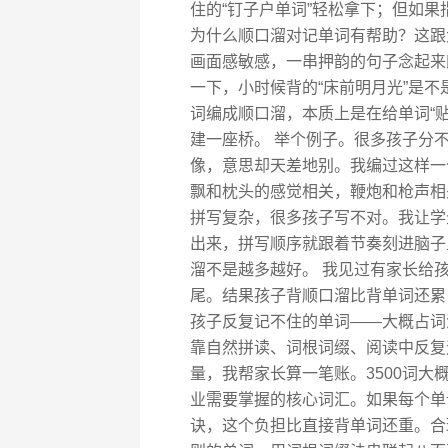
住的“钉子户单词”轻松拿下；但如果
为什么顺口溜对记单词有帮助？这跟
画面感敏感，一串押韵的句子念起来
一下，小时候背的“床前明月光”是
词编成顺口溜，本质上是在给单词“
建一座桥。 举个例子。很多孩子分不清“枕头
像，意思却天差地别。我编过这样一句顺口溜
飘和枕头的感觉相关，鞭炮和枪声相关，
拼写复杂，很多孩子写不对。我让学生记：“
出来，拼写顺序就跟着节奏刻进脑子
溜不是越多越好。 我见过有家长给孩
尾。结果孩子背顺口溜比背单词还累
孩子反复记不住的单词——大概占词
靠自然拼读、词根词缀、阅读中反复遇
量，我帮家长算一笔账。3500词
业需要掌握的核心词汇。如果每个单
诀，这个负担比直接背单词还重。合