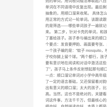
则的单词，用词根词缀法串联起八百
单词在不同语境中反复出现。最后剩
抽象的，用顺口溜来收尾。 具体怎
用正常的方式记一轮单词。该跟读跟
的是筛选——哪些单词孩子一遍就记
来。 第二步，针对卡壳的单词，和孩
了塞给孩子。孩子参与编出来的顺口
个要点：发音要押韵、画面要夸张、最好
一个孩子编的是：“蚊子 mosquito
子咬你腿上留个球。”两个都行，孩
要有意识地在阅读和对话中激活这些单词
了”，孩子马上条件反射想起那句顺
一点：顺口溜记单词对小学中高年级
了一定的语言基础，又还保留着对韵
出有意义的顺口溜；太大的孩子，比
高。当然，这也不是绝对的，关键看
词这件事，方法千千万，但最核心的
缀也好，自然拼读也好，本质上都是