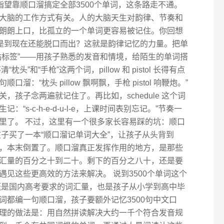
指望靠顺口溜搞定全部3500个单词，这条路走不通。
大脑的工作方式有关。人的大脑天生对韵律、节奏和
朗朗上口，比孤立的一个单词更容易被记住。你回想
不是到现在还能脱口而出？这就是韵律记忆的力量。把单
贴标签”——用孩子熟悉的发音和情境，给陌生的单词搭
”和“手枪”这两个词，pillow 和 pistol 长得有点
：“枕头 pillow 飘啊飘，手枪 pistol 响鞭炮。”
孩子念两遍就记住了。再比如，schedule 这个词
s-c-h-e-d-u-l-e，上课时间表别忘记。”节奏一
里了。 不过，这里有一个很多家长容易踩的坑：顺口
子买了一本“顺口溜记单词大全”，让孩子从头背到
，本末倒置了。顺口溜真正发挥作用的地方，是那些
汇量的百分之十到二十。剩下的百分之八十，还是要
见这些更高效的方法来解决。 说到3500个单词这个
大概是国内高考要求的词汇量，也是孩子从小学到高中毕
词都编一句顺口溜，孩子要额外记忆3500句中文口
理的做法是：用自然拼读解决大约一千个符合发音规