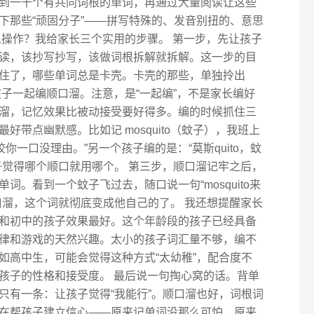
到一千个有共同词根的单词，再通过大量阅读让这些
下那些“顽固分子”——拼写特殊的、发音别扭的、意思
么操作？我给家长三个实用的步骤。 第一步，先让孩子
读，该抄写抄写，该做词根拆解就拆解。这一步的目
住了，哪些单词总是卡壳。卡壳的那些，单独拎出
子一起编顺口溜。注意，是“一起编”，不是家长编好
溜，记忆效果比被动接受要好得多。编的时候抓住三
带点幽默感。比如记 mosquito（蚊子），我班上
，咬你一口没理由。”另一个孩子编的是：“莫斯quito，蚊
子觉得哪个顺口就用哪个。 第三步，顺口溜记牢之后，
。看到一个蚊子飞过去，随口说一句“mosquito来
口溜，这个词就彻底变成他自己的了。 我还想提醒家长
和初中的孩子效果最好。这个年龄段的孩子已经具备
律和游戏的天然兴趣。太小的孩子词汇量不够，编不
如高中生，可能会觉得这种方式“太幼稚”，配合度不
孩子的性格和接受度。 最后说一句掏心窝的话。背单
只有一条：让孩子觉得“我能行”。顺口溜也好，词根词
在帮孩子建立信心——原来记单词没那么可怕，原来