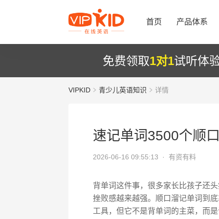
首页
产品体系
免费领取
1对1
试听体
VIPKID
青少儿英语知识
详情
速记单词3500个顺
2026-06-16 09:55:13 ·
有资有料
背单词这件事，很多家长比孩子还头
挫败感越来越强。顺口溜记单词到底
工具，但它不是背单词的主菜，而是