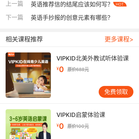
竹制骨架则是"bamboo frame"。VIPKID教师采
上一篇
英语推荐信的结尾应该如何写？
HOT
用TPR（全身反应法）教学，边示范动作边强
下一篇
英语手抄报的创意元素有哪些？
调"fold""cut""paste"等动词的精准用法。剑桥大
学语言实验室的跟踪数据显示，在具象操作中习
得的动词，其记忆保持度比单纯词汇背诵高出
相关课程推荐
更多课程>
65%。更值得关注的是工具使用的拓展教学：当
学员用英语描述"如何区分卡纸与普通纸张"时，
VIPKID北美外教试听体验课
自然带出"thickness""durability"等形容词的运
用；讨论"胶水用量"时则延伸
0
¥
原价688元
出"adhesive""viscosity"等专业术语，实现语言
能力的螺旋上升。
免费领取
三、制作步骤中的双语教学
纸扇制作流程可拆解为标准化教学模块：从测量
折叠角度（"measure the folding angle"）到裁
VIPKID启蒙体验课
剪扇形（"cut the fan shape"），每个步骤都对
0
¥
原价100元
应明确的英语指令。VIPKID课堂观察显示，当教
师用"Firstly, let's...""Next, we need to..."等连接