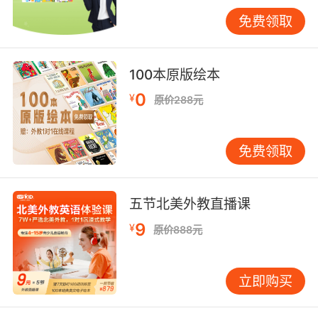
词组织教学时，学员的程序性知识与语言逻辑呈
免费领取
现同步建构。神经语言学家的fMRI研究表明，手
部动作与语言中枢的协同运作能强化记忆痕迹
（Buccino et al., 2004）。特别是在装饰环节，
100本原版绘本
学员需要用英语解释色彩搭配原理
0
¥
原价288元
（"complementary colors"）和图案象征意义
（"auspicious meanings"），这种高阶思维训
练显著提升了英语输出质量。
免费领取
四、跨学科能力的培养
该项目巧妙整合STEAM教育要素：测量扇骨长度
五节北美外教直播课
涉及数学运算，设计开合角度需要几何知识，选
9
¥
择装饰图案考验美学判断。哈佛大学教育研究院
原价888元
的实证研究指出，手工活动中的多感官刺激能使
语言吸收效率提升38%（Gardner, 2017）。
立即购买
VIPKID学员在制作过程中，不仅学会用英语描
述"等边三角形框架"（equilateral triangle