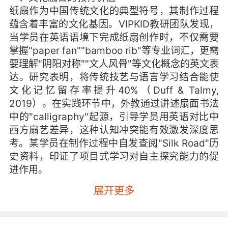
纸扇作为中国传统文化的典型符号，其制作过程
蕴含着丰富的文化基因。VIPKID教研团队发现，
当学员在英语语境下完成纸扇创作时，不仅需要
掌握"paper fan""bamboo rib"等专业词汇，更需
要理解"阴阳对称""文人风骨"等文化概念的英文表
达。研究表明，将传统技艺与语言学习结合能使
文化记忆留存率提升40%（Duff & Talmy,
2019）。在实践环节中，外教通过讲述扇面书法
中的"calligraphy"起源，引导学员用英语对比中
西方扇艺差异，这种认知冲突能有效激发深度思
考。某学员在制作过程中自发查阅"Silk Road"历
史资料，印证了项目式学习对自主探究能力的促
进作用。
展开更多
二、材料与工具的英语表达
制作材料的选择过程本身即构成语言学习场景。
彩纸对应"colored paper"，剪刀为"scissors"，