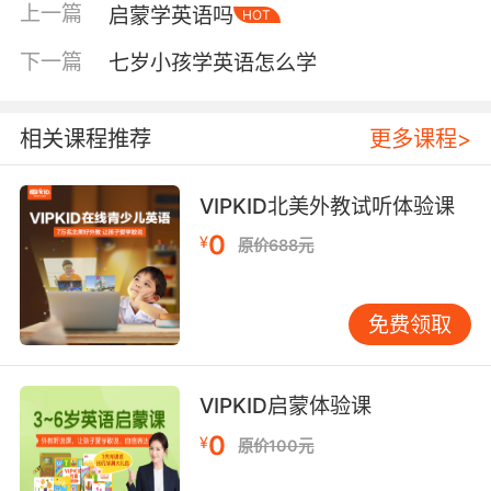
上一篇
启蒙学英语吗
HOT
简单聊一聊故事讲了什么，确认孩子确实听懂
了，而不是在“假听”。 当孩子积累了足够的听力
下一篇
七岁小孩学英语怎么学
输入后，开口说是水到渠成的事。七岁孩子的口
腔肌肉还很灵活，模仿发音的能力处于高峰期，
这时候如果能有真实的英语对话环境，效果会事
相关课程推荐
更多课程>
半功倍。但很多家长会担心自己英语不好，没办
法陪孩子练习。其实，这个阶段不需要家长英语
VIPKID北美外教试听体验课
多好，需要的是给孩子创造开口的机会。可以让
0
¥
原价688元
孩子跟着动画片里的角色重复台词，也可以用英
语学习软件里的跟读功能让孩子模仿发音。关键
在于让孩子感受到“说英语”是一件自然的事，而
免费领取
不是一场考试。如果条件允许，让孩子定期和发
音纯正的老师进行口语互动，对建立地道的语音
语调帮助极大。 阅读的引入可以从听力积累到一
VIPKID启蒙体验课
定程度后开始，大概在孩子能听懂简单英语故事
0
¥
原价100元
之后。七岁孩子学阅读，千万不要一上来就让孩
子认字母、背单词。更有效的方式是从图画书入