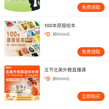
手，让孩子先通过图片理解故事，再慢慢注意到
免费领取
文字。选择那种一页只有一两句简单英语的绘
本，家长指着图用英语读给孩子听，孩子看着图
就能明白意思。慢慢地，孩子会开始把听到的声
100本原版绘本
音和看到的文字对应起来，这就是自然拼读能力
0
¥
原价288元
萌芽的过程。这个过程急不得，快则半年，慢则
一年，但一旦孩子自己发现了字母和发音之间的
规律，后面的阅读进步会非常快。 很多家长会
免费领取
问，那单词要不要背？语法要不要学？我的看法
是，七岁可以开始接触，但方式一定要巧妙。单
词的记忆应该放在句子和故事里，而不是孤立地
五节北美外教直播课
背单词表。比如孩子读了一个关于农场的故事，
9
¥
原价888元
顺便记住了“cow”“pig”“horse”这些词，这种记忆
是活的，知道怎么用。语法更是如此，七岁孩子
不需要知道什么叫“一般现在时”，但他可以反复
立即购买
听到和说出“I like apples”“She likes bananas”这
样的句子，在大量正确的语言输入中，语法规则