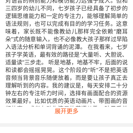
对语音的辨别能力和模仿能力远强于成人。但和
三四岁的幼儿不同，七岁孩子已经具备了初步的
逻辑思维能力和一定的专注力，能够理解简单的
语法规则，也可以完成有目的的学习任务。这意
味着，家长既不能像教幼儿那样完全依赖“磨耳
朵”式的随意输入，也不必像教大孩子那样过早陷
入语法分析和单词背诵的泥潭。 在我看来，七岁
孩子学英语，最有效的路径是“大量听、大胆说、
适量读”三步走。 听是地基，地基不牢，后面的说
和读都会摇摇晃晃。这个阶段的“听”不是把英语
音频当背景音乐随便放着，而是要让孩子真正去
理解听到的内容。我的建议是，每天安排二十分
钟左右的专注听力时间，选择有画面配合的资源
效果最好。比如优质的英语动画片、带图画的音
频故事，或者有动作演示的英语儿歌。孩子看着
展开更多
画面，听到对应的英语表达，大脑会自然地把声
音和意义联系起来，这种理解性输入才是真正有
效的。家长可以陪孩子一起看，看完之后用中文